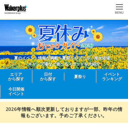
MENU
夏のイベント情報が満載！夏祭りやプール、海水浴場、
キャンプ場など遊べるスポットを大紹介
エリア
日付
イベント
夏祭り
から探す
から探す
ランキング
今日開催
イベント
2026年情報へ順次更新しておりますが一部、昨年の情
報もございます。予めご了承ください。