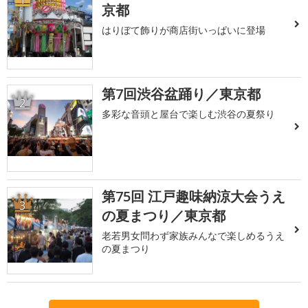
1
京都
はりぼて飾りが商店街いっぱいに登場
第7回渋谷盆踊り／東京都
2
多彩な音頭と屋台で楽しむ渋谷の夏祭り
第75回 江戸趣味納涼大会うえ
3
の夏まつり／東京都
老若男女問わず家族みんなで楽しめるうえ
の夏まつり