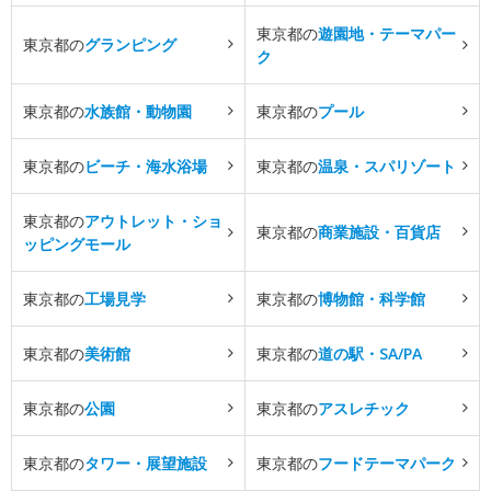
東京都の
遊園地・テーマパー
東京都の
グランピング
ク
東京都の
水族館・動物園
東京都の
プール
東京都の
ビーチ・海水浴場
東京都の
温泉・スパリゾート
東京都の
アウトレット・ショ
東京都の
商業施設・百貨店
ッピングモール
東京都の
工場見学
東京都の
博物館・科学館
東京都の
美術館
東京都の
道の駅・SA/PA
東京都の
公園
東京都の
アスレチック
東京都の
タワー・展望施設
東京都の
フードテーマパーク