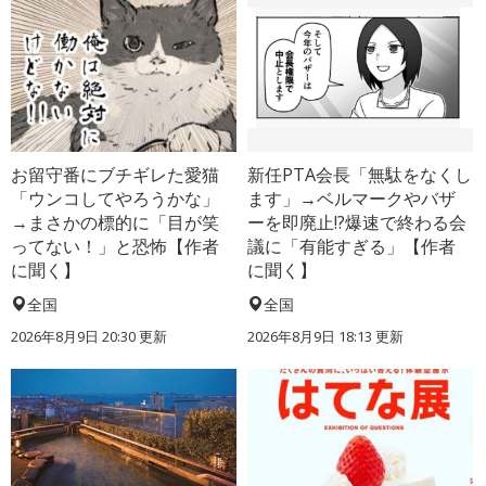
お留守番にブチギレた愛猫
新任PTA会長「無駄をなくし
「ウンコしてやろうかな」
ます」→ベルマークやバザ
→まさかの標的に「目が笑
ーを即廃止!?爆速で終わる会
ってない！」と恐怖【作者
議に「有能すぎる」【作者
に聞く】
に聞く】
全国
全国
2026年8月9日 20:30
更新
2026年8月9日 18:13
更新