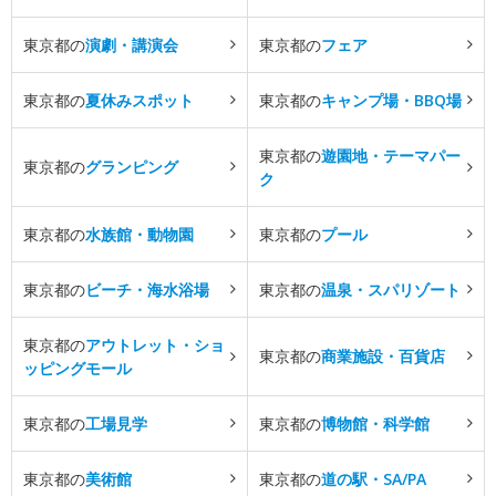
東京都の
演劇・講演会
東京都の
フェア
東京都の
夏休みスポット
東京都の
キャンプ場・BBQ場
東京都の
遊園地・テーマパー
東京都の
グランピング
ク
東京都の
水族館・動物園
東京都の
プール
東京都の
ビーチ・海水浴場
東京都の
温泉・スパリゾート
東京都の
アウトレット・ショ
東京都の
商業施設・百貨店
ッピングモール
東京都の
工場見学
東京都の
博物館・科学館
東京都の
美術館
東京都の
道の駅・SA/PA