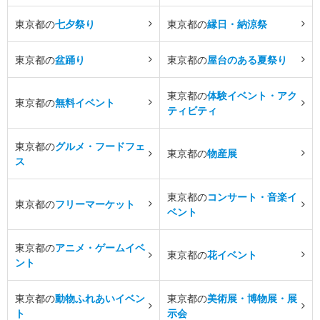
東京都の
七夕祭り
東京都の
縁日・納涼祭
東京都の
盆踊り
東京都の
屋台のある夏祭り
東京都の
体験イベント・アク
東京都の
無料イベント
ティビティ
東京都の
グルメ・フードフェ
東京都の
物産展
ス
東京都の
コンサート・音楽イ
東京都の
フリーマーケット
ベント
東京都の
アニメ・ゲームイベ
東京都の
花イベント
ント
東京都の
動物ふれあいイベン
東京都の
美術展・博物展・展
ト
示会