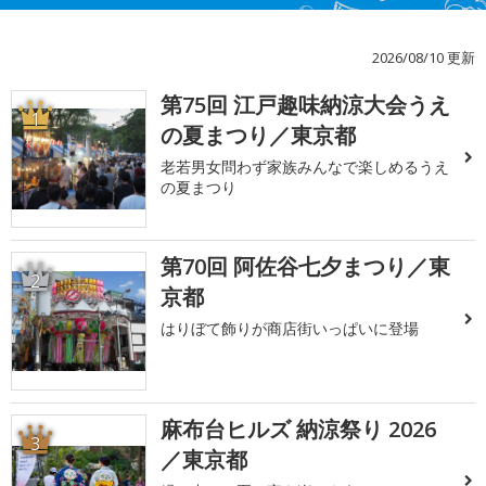
2026/08/10 更新
第75回 江戸趣味納涼大会うえ
1
の夏まつり／東京都
老若男女問わず家族みんなで楽しめるうえ
の夏まつり
第70回 阿佐谷七夕まつり／東
2
京都
はりぼて飾りが商店街いっぱいに登場
麻布台ヒルズ 納涼祭り 2026
3
／東京都