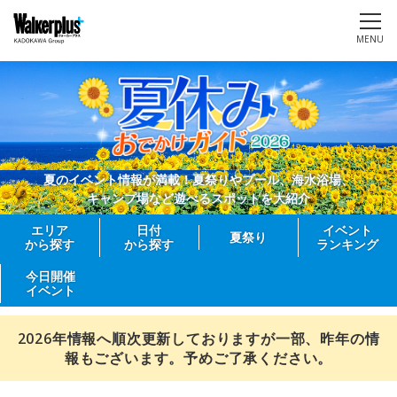
MENU
夏のイベント情報が満載！夏祭りやプール、海水浴場、
キャンプ場など遊べるスポットを大紹介
エリア
日付
イベント
夏祭り
から探す
から探す
ランキング
今日開催
イベント
2026年情報へ順次更新しておりますが一部、昨年の情
報もございます。予めご了承ください。