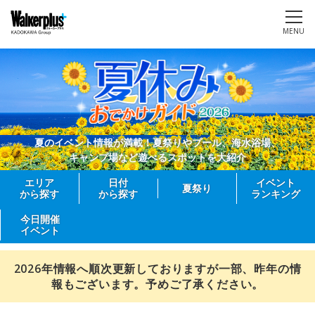
MENU
夏のイベント情報が満載！夏祭りやプール、海水浴場、
キャンプ場など遊べるスポットを大紹介
エリア
日付
イベント
夏祭り
から探す
から探す
ランキング
今日開催
イベント
2026年情報へ順次更新しておりますが一部、昨年の情
報もございます。予めご了承ください。