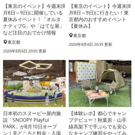
【東京のイベント】今週末(8
【東京のイベント】今週末(8
月8日～9日)に開催している
月8日～9日)に行きたい！東
夏休みイベント！「オルタ
京都内のおすすめイベント
ナティブG」や「はてな展」
【夏休み】
など注目のおでかけ情報
東京都
東京都
2026年8月6日 20:35
更新
2026年8月6日 20:55
更新
日本初のスヌーピー屋内施
【体験レポ】都心でキャン
設「SNOOPY Playful
プデビュー！秋葉原・山手
PARK」が8月10日オープ
線高架下で手ぶらでも安心
ン！見どころと料金・入場
なキャンプ練習をやってみ