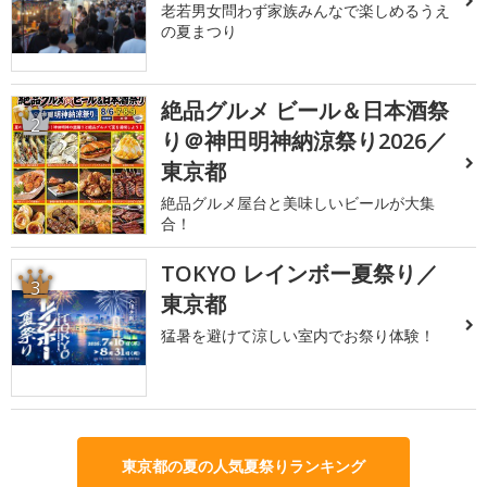
老若男女問わず家族みんなで楽しめるうえ
の夏まつり
絶品グルメ ビール＆日本酒祭
2
り＠神田明神納涼祭り2026／
東京都
絶品グルメ屋台と美味しいビールが大集
合！
TOKYO レインボー夏祭り／
3
東京都
猛暑を避けて涼しい室内でお祭り体験！
東京都の夏の人気夏祭りランキング