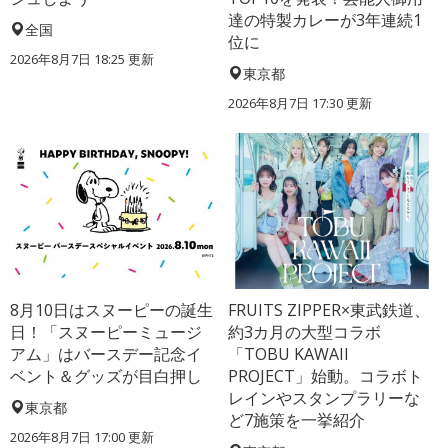
達の特製カレーが3年連続1
全国
位に
2026年8月7日 18:25
更新
東京都
2026年8月7日 17:30
更新
8月10日はスヌーピーの誕生
FRUITS ZIPPER×東武鉄道、
日！「スヌーピーミュージ
約3カ月の大型コラボ
アム」はバースデー記念イ
「TOBU KAWAII
ベント＆グッズが目白押し
PROJECT」始動。コラボト
レインやスタンプラリーな
東京都
ど7施策を一挙紹介
2026年8月7日 17:00
更新