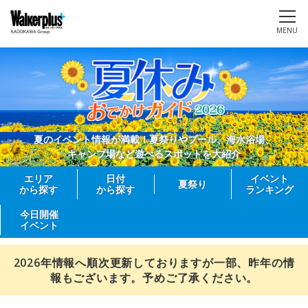
MENU
夏のイベント情報が満載！夏祭りやプール、海水浴場、
キャンプ場など遊べるスポットを大紹介
エリア
日付
イベント
夏祭り
から探す
から探す
ランキング
今日開催
イベント
2026年情報へ順次更新しておりますが一部、昨年の情
報もございます。予めご了承ください。