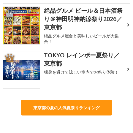
絶品グルメ ビール＆日本酒祭
2
り＠神田明神納涼祭り2026／
東京都
絶品グルメ屋台と美味しいビールが大集
合！
TOKYO レインボー夏祭り／
3
東京都
猛暑を避けて涼しい室内でお祭り体験！
東京都の夏の人気夏祭りランキング