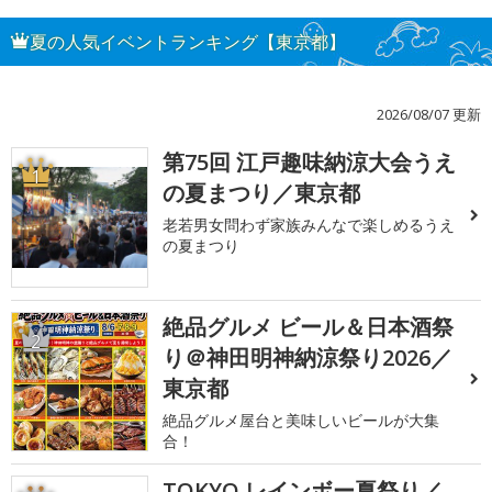
夏の人気イベントランキング【東京都】
2026/08/07 更新
第75回 江戸趣味納涼大会うえ
1
の夏まつり／東京都
老若男女問わず家族みんなで楽しめるうえ
の夏まつり
絶品グルメ ビール＆日本酒祭
2
り＠神田明神納涼祭り2026／
東京都
絶品グルメ屋台と美味しいビールが大集
合！
TOKYO レインボー夏祭り／