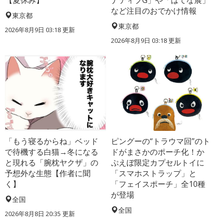
【夏休み】
ナティブG」や「はてな展」
など注目のおでかけ情報
東京都
東京都
2026年8月9日 03:18
更新
2026年8月9日 03:18
更新
「もう寝るからね」ベッド
ピングーの“トラウマ回”のト
で待機する白猫→冬になる
ドがまさかのポーチ化！か
と現れる「腕枕ヤクザ」の
ぷえぼ限定カプセルトイに
予想外な生態【作者に聞
「スマホストラップ」と
く】
「フェイスポーチ」全10種
が登場
全国
全国
2026年8月8日 20:35
更新