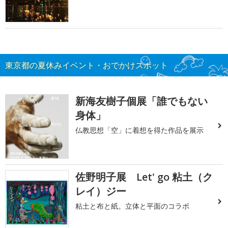
東京都の夏休みイベント・おでかけスポット
新海友樹子個展「誰でもない
身体」
仏教思想「空」に着想を得た作品を展示
佐野明子展 Let' go 粘土（ク
レイ）ジー
粘土と布と紙。立体と平面のコラボ