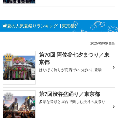
夏の人気夏祭りランキング【東京都】
2026/08/09 更新
第70回 阿佐谷七夕まつり／東
1
京都
はりぼて飾りが商店街いっぱいに登場
第7回渋谷盆踊り／東京都
2
多彩な音頭と屋台で楽しむ渋谷の夏祭り