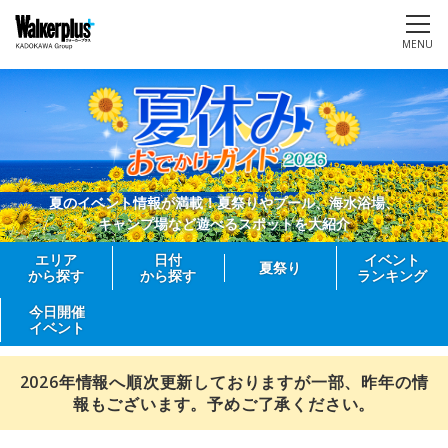
MENU
夏のイベント情報が満載！夏祭りやプール、海水浴場、
キャンプ場など遊べるスポットを大紹介
エリア
日付
イベント
夏祭り
から探す
から探す
ランキング
今日開催
イベント
2026年情報へ順次更新しておりますが一部、昨年の情
報もございます。予めご了承ください。