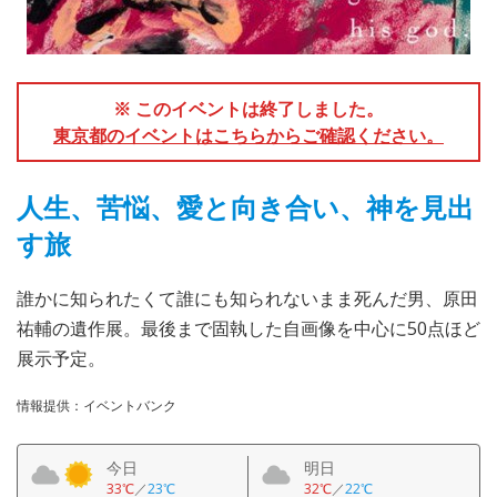
※ このイベントは終了しました。
東京都のイベントはこちらからご確認ください。
人生、苦悩、愛と向き合い、神を見出
す旅
誰かに知られたくて誰にも知られないまま死んだ男、原田
祐輔の遺作展。最後まで固執した自画像を中心に50点ほど
展示予定。
情報提供：イベントバンク
今日
明日
33℃
／
23℃
32℃
／
22℃