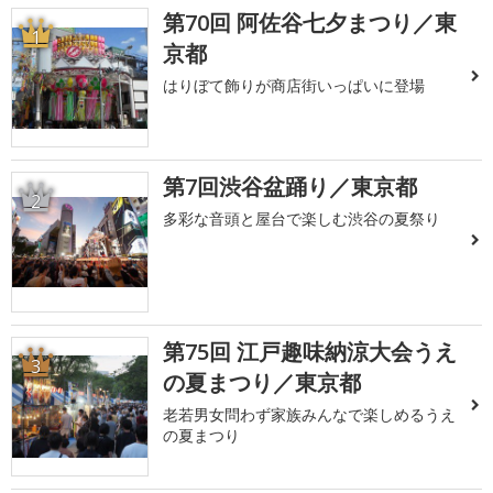
第70回 阿佐谷七夕まつり／東
1
京都
はりぼて飾りが商店街いっぱいに登場
第7回渋谷盆踊り／東京都
2
多彩な音頭と屋台で楽しむ渋谷の夏祭り
第75回 江戸趣味納涼大会うえ
3
の夏まつり／東京都
老若男女問わず家族みんなで楽しめるうえ
の夏まつり