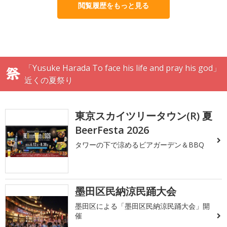
閲覧履歴をもっと見る
「Yusuke Harada To face his life and pray his god」
近くの夏祭り
東京スカイツリータウン(R) 夏
BeerFesta 2026
タワーの下で涼めるビアガーデン＆BBQ
墨田区民納涼民踊大会
墨田区による「墨田区民納涼民踊大会」開
催