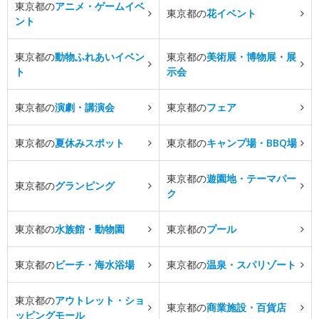
東京都の
アニメ・ゲームイベ
東京都の
花イベント
ント
東京都の
動物ふれあいイベン
東京都の
美術展・博物展・展
ト
示会
東京都の
演劇・講演会
東京都の
フェア
東京都の
夏休みスポット
東京都の
キャンプ場・BBQ場
東京都の
遊園地・テーマパー
東京都の
グランピング
ク
東京都の
水族館・動物園
東京都の
プール
東京都の
ビーチ・海水浴場
東京都の
温泉・スパリゾート
東京都の
アウトレット・ショ
東京都の
商業施設・百貨店
ッピングモール