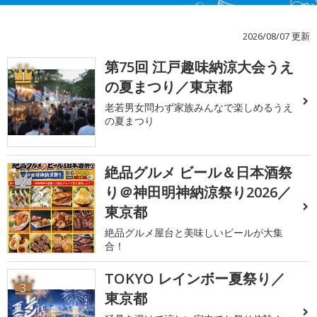
2026/08/07 更新
第75回 江戸趣味納涼大会うえ
1
の夏まつり／東京都
老若男女問わず家族みんなで楽しめるうえ
の夏まつり
絶品グルメ ビール＆日本酒祭
2
り＠神田明神納涼祭り2026／
東京都
絶品グルメ屋台と美味しいビールが大集
合！
TOKYO レインボー夏祭り／
3
東京都