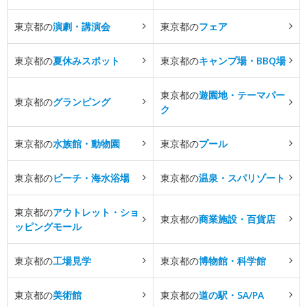
東京都の
演劇・講演会
東京都の
フェア
東京都の
夏休みスポット
東京都の
キャンプ場・BBQ場
東京都の
遊園地・テーマパー
東京都の
グランピング
ク
東京都の
水族館・動物園
東京都の
プール
東京都の
ビーチ・海水浴場
東京都の
温泉・スパリゾート
東京都の
アウトレット・ショ
東京都の
商業施設・百貨店
ッピングモール
東京都の
工場見学
東京都の
博物館・科学館
東京都の
美術館
東京都の
道の駅・SA/PA