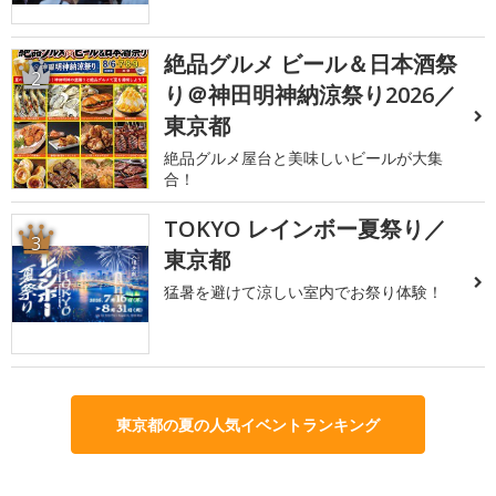
絶品グルメ ビール＆日本酒祭
2
り＠神田明神納涼祭り2026／
東京都
絶品グルメ屋台と美味しいビールが大集
合！
TOKYO レインボー夏祭り／
3
東京都
猛暑を避けて涼しい室内でお祭り体験！
東京都の夏の人気イベントランキング