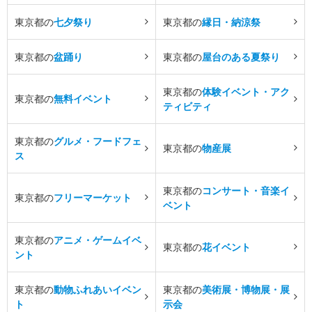
東京都の
七夕祭り
東京都の
縁日・納涼祭
東京都の
盆踊り
東京都の
屋台のある夏祭り
東京都の
体験イベント・アク
東京都の
無料イベント
ティビティ
東京都の
グルメ・フードフェ
東京都の
物産展
ス
東京都の
コンサート・音楽イ
東京都の
フリーマーケット
ベント
東京都の
アニメ・ゲームイベ
東京都の
花イベント
ント
東京都の
動物ふれあいイベン
東京都の
美術展・博物展・展
ト
示会