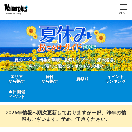
MENU
夏のイベント情報が満載！夏祭りやプール、海水浴場、
キャンプ場など遊べるスポットを大紹介
エリア
日付
イベント
夏祭り
から探す
から探す
ランキング
今日開催
イベント
2026年情報へ順次更新しておりますが一部、昨年の情
報もございます。予めご了承ください。