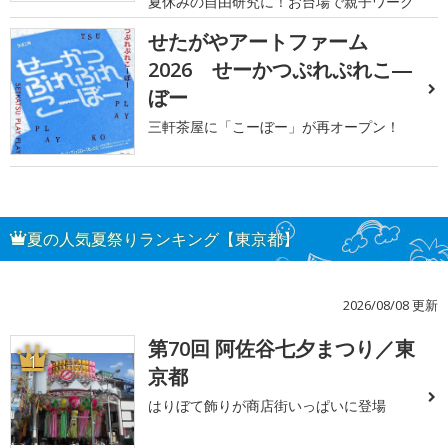
夏休みの自由研究に！お台場で親子ワーク
せたがやアートファーム
2026 せーかつぷれぷれこ―
ぼー
三軒茶屋に「こーぼー」が再オープン！
夏の人気夏祭りランキング【東京都】
2026/08/08 更新
第70回 阿佐谷七夕まつり／東
1
京都
はりぼて飾りが商店街いっぱいに登場