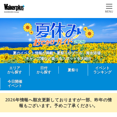
MENU
夏のイベント情報が満載！夏祭りやプール、海水浴場、
キャンプ場など遊べるスポットを大紹介
エリア
日付
イベント
夏祭り
から探す
から探す
ランキング
今日開催
イベント
2026年情報へ順次更新しておりますが一部、昨年の情
報もございます。予めご了承ください。