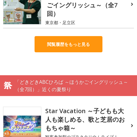
ごイングリッシュ～（全7
回）
東京都・足立区
閲覧履歴をもっと見る
「どきどきABCひろば ～ほうかごイングリッシュ～
（全7回）」近くの夏祭り
Star Vacation ～子どもも大
人も楽しめる、歌と芝居のお
もちゃ箱～
観客参加型のプラネタリウムライブ！