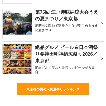
第75回 江戸趣味納涼大会うえ
2
の夏まつり／東京都
老若男女問わず家族みんなで楽しめるうえ
の夏まつり
絶品グルメ ビール＆日本酒祭
3
り＠神田明神納涼祭り2026／
東京都
絶品グルメ屋台と美味しいビールが大集
合！
東京都の夏の人気夏祭りランキング