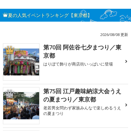
夏の人気イベントランキング【東京都】
2026/08/08 更新
第70回 阿佐谷七夕まつり／東
1
京都
はりぼて飾りが商店街いっぱいに登場
第75回 江戸趣味納涼大会うえ
2
の夏まつり／東京都
老若男女問わず家族みんなで楽しめるうえ
の夏まつり