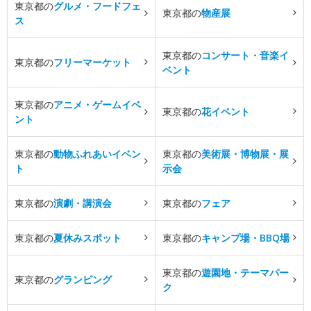
東京都の
グルメ・フードフェ
東京都の
物産展
ス
東京都の
コンサート・音楽イ
東京都の
フリーマーケット
ベント
東京都の
アニメ・ゲームイベ
東京都の
花イベント
ント
東京都の
動物ふれあいイベン
東京都の
美術展・博物展・展
ト
示会
東京都の
演劇・講演会
東京都の
フェア
東京都の
夏休みスポット
東京都の
キャンプ場・BBQ場
東京都の
遊園地・テーマパー
東京都の
グランピング
ク