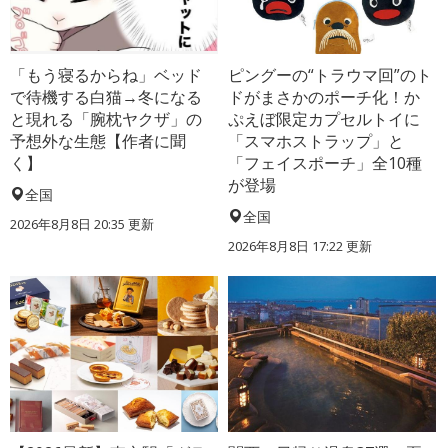
「もう寝るからね」ベッド
ピングーの“トラウマ回”のト
で待機する白猫→冬になる
ドがまさかのポーチ化！か
と現れる「腕枕ヤクザ」の
ぷえぼ限定カプセルトイに
予想外な生態【作者に聞
「スマホストラップ」と
く】
「フェイスポーチ」全10種
が登場
全国
全国
2026年8月8日 20:35
更新
2026年8月8日 17:22
更新