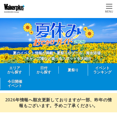
MENU
夏のイベント情報が満載！夏祭りやプール、海水浴場、
キャンプ場など遊べるスポットを大紹介
エリア
日付
イベント
夏祭り
から探す
から探す
ランキング
今日開催
イベント
2026年情報へ順次更新しておりますが一部、昨年の情
報もございます。予めご了承ください。