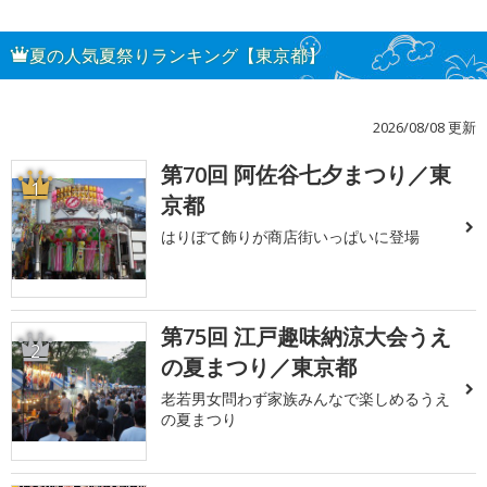
夏の人気夏祭りランキング【東京都】
2026/08/08 更新
第70回 阿佐谷七夕まつり／東
1
京都
はりぼて飾りが商店街いっぱいに登場
第75回 江戸趣味納涼大会うえ
2
の夏まつり／東京都
老若男女問わず家族みんなで楽しめるうえ
の夏まつり