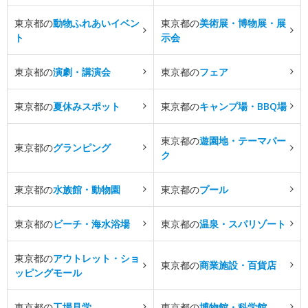
東京都の
動物ふれあいイベン
東京都の
美術展・博物展・展
ト
示会
東京都の
演劇・講演会
東京都の
フェア
東京都の
夏休みスポット
東京都の
キャンプ場・BBQ場
東京都の
遊園地・テーマパー
東京都の
グランピング
ク
東京都の
水族館・動物園
東京都の
プール
東京都の
ビーチ・海水浴場
東京都の
温泉・スパリゾート
東京都の
アウトレット・ショ
東京都の
商業施設・百貨店
ッピングモール
東京都の
工場見学
東京都の
博物館・科学館