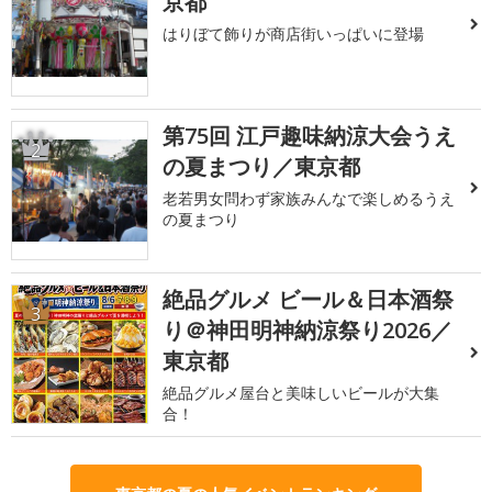
京都
はりぼて飾りが商店街いっぱいに登場
第75回 江戸趣味納涼大会うえ
2
の夏まつり／東京都
老若男女問わず家族みんなで楽しめるうえ
の夏まつり
絶品グルメ ビール＆日本酒祭
3
り＠神田明神納涼祭り2026／
東京都
絶品グルメ屋台と美味しいビールが大集
合！