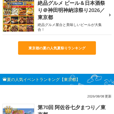
絶品グルメ ビール＆日本酒祭
3
り＠神田明神納涼祭り2026／
東京都
絶品グルメ屋台と美味しいビールが大集
合！
東京都の夏の人気夏祭りランキング
夏の人気イベントランキング【東京都】
2026/08/08 更新
第70回 阿佐谷七夕まつり／東
1