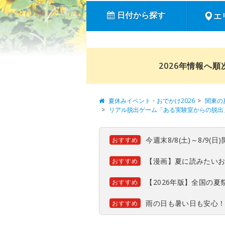
日付から探す
エ
2026年情報へ
夏休みイベント・おでかけ2026
関東の
リアル脱出ゲーム「ある実験室からの脱出」
今週末8/8(土)～8/9
おすすめ
【漫画】夏に読みたい
おすすめ
【2026年版】全国の
おすすめ
雨の日も暑い日も安心
おすすめ