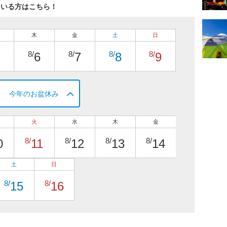
ている方はこちら！
木
金
土
日
8/
8/
8/
8/
6
7
8
9
今年のお盆休み
火
水
木
金
8/
8/
8/
8/
0
11
12
13
14
土
日
8/
8/
15
16