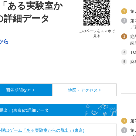
「ある実験室か
第
1
の詳細データ
第
2
／
このページをスマホで
見る
絶
3
)から
納
T
4
麻
5
開催期間など
地図・アクセス
出」(東京)の詳細データ
第
1
ル脱出ゲーム「ある実験室からの脱出」(東京)
第
2