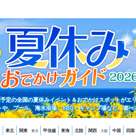
開催予定の全国の夏休みイベント＆おでかけスポットがエ
トや、プール、海水浴場、BBQ・キャンプ場など、遊べ
道
東北
関東
甲信越
東海
北陸
関西
中国
四国
東京
大阪