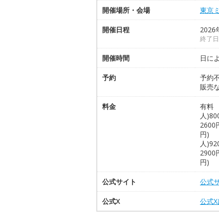
開催場所・会場
東京
開催日程
202
終了日
開催時間
日に
予約
予約
販売
料金
有料 
人)8
260
円) 
人)9
290
円)
公式サイト
公式
公式X
公式