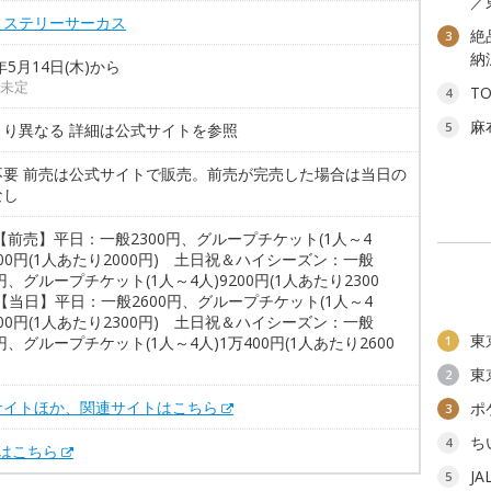
／
ミステリーサーカス
絶
3
納
6年5月14日(木)から
未定
T
4
麻
5
より異なる 詳細は公式サイトを参照
不要 前売は公式サイトで販売。前売が完売した場合は当日の
なし
【前売】平日：一般2300円、グループチケット(1人～4
000円(1人あたり2000円) 土日祝＆ハイシーズン：一般
0円、グループチケット(1人～4人)9200円(1人あたり2300
【当日】平日：一般2600円、グループチケット(1人～4
200円(1人あたり2300円) 土日祝＆ハイシーズン：一般
東
0円、グループチケット(1人～4人)1万400円(1人あたり2600
1
東
2
サイトほか、関連サイトはこちら
ポ
3
ち
4
Xはこちら
J
5