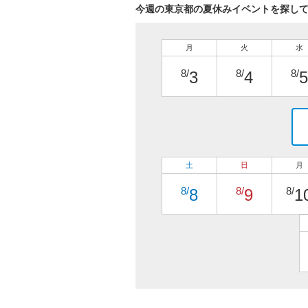
今週の東京都の夏休みイベントを探し
月
火
水
8/
8/
8/
3
4
5
土
日
月
8/
8/
8/
8
9
1