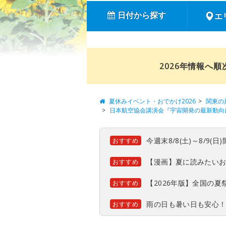
日付から探す
エ
2026年情報へ
夏休みイベント・おでかけ2026
関東の
日本航空協会講演会『宇宙開発の最新動向
今週末8/8(土)～8/9
おすすめ
【漫画】夏に読みたい
おすすめ
【2026年版】全国の
おすすめ
雨の日も暑い日も安心
おすすめ