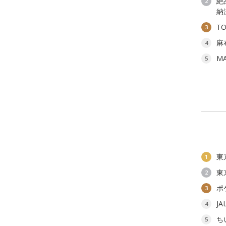
絶
2
納
T
3
麻
4
M
5
東
1
東
2
ポ
3
J
4
ち
5