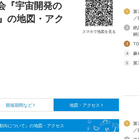
会『宇宙開発の
第
1
』の地図・アク
／
絶
2
スマホで地図を見る
納
T
3
麻
4
第
5
開催期間など
地図・アクセス
第
1
動向について』の地図・アクセス
／