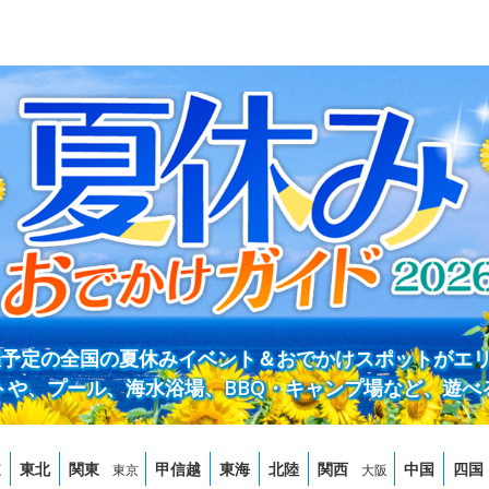
開催予定の全国の夏休みイベント＆おでかけスポットがエ
トや、プール、海水浴場、BBQ・キャンプ場など、遊べ
道
東北
関東
甲信越
東海
北陸
関西
中国
四国
東京
大阪