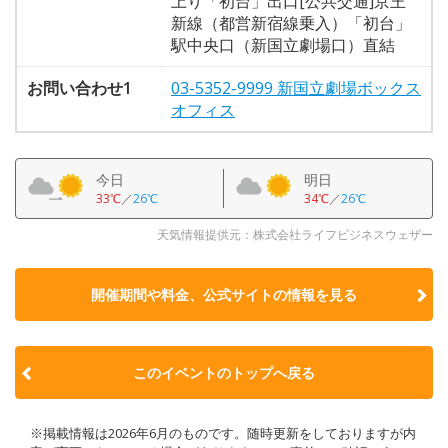
上り「初台」出口[公共交通]京王
新線（都営新宿線乗入）「初台」
駅中央口（新国立劇場口）直結
お問い合わせ1
03-5352-9999 新国立劇場ボックス
オフィス
今日
明日
33℃
／
26℃
34℃
／
26℃
天気情報提供元：株式会社ライフビジネスウェザー
開催期間や料金、公式サイトの
情報を見る
このイベントのトップへ戻る
※掲載情報は2026年6月のものです。随時更新をしておりますが内