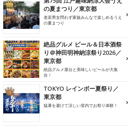
第75回 江戸趣味納涼大会うえ
1
の夏まつり／東京都
老若男女問わず家族みんなで楽しめるうえ
の夏まつり
絶品グルメ ビール＆日本酒祭
2
り＠神田明神納涼祭り2026／
東京都
絶品グルメ屋台と美味しいビールが大集
合！
TOKYO レインボー夏祭り／
3
東京都
猛暑を避けて涼しい室内でお祭り体験！