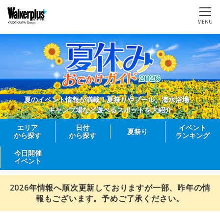
MENU
夏のイベント情報が満載！夏祭りやプール、海水浴場、
キャンプ場など遊べるスポットを大紹介
エリア
日付
イベント
夏祭り
から探す
から探す
ランキング
今日開催
イベント
2026年情報へ順次更新しておりますが一部、昨年の情
報もございます。予めご了承ください。