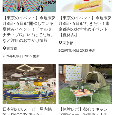
【東京のイベント】今週末(8
【東京のイベント】今週末(8
月8日～9日)に開催している
月8日～9日)に行きたい！東
夏休みイベント！「オルタ
京都内のおすすめイベント
ナティブG」や「はてな展」
【夏休み】
など注目のおでかけ情報
東京都
東京都
2026年8月6日 20:35
更新
2026年8月6日 20:55
更新
日本初のスヌーピー屋内施
【体験レポ】都心でキャン
設「SNOOPY Playful
プデビュー！秋葉原・山手