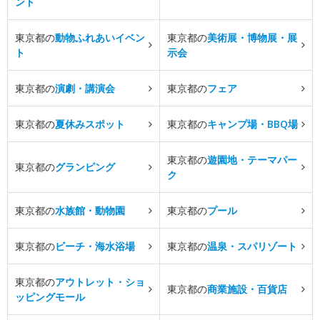
ント
東京都の
動物ふれあいイベン
東京都の
美術展・博物展・展
ト
示会
東京都の
演劇・講演会
東京都の
フェア
東京都の
夏休みスポット
東京都の
キャンプ場・BBQ場
東京都の
遊園地・テーマパー
東京都の
グランピング
ク
東京都の
水族館・動物園
東京都の
プール
東京都の
ビーチ・海水浴場
東京都の
温泉・スパリゾート
東京都の
アウトレット・ショ
東京都の
商業施設・百貨店
ッピングモール