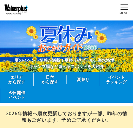
MENU
夏のイベント情報が満載！夏祭りやプール、海水浴場、
キャンプ場など遊べるスポットを大紹介
エリア
日付
イベント
夏祭り
から探す
から探す
ランキング
今日開催
イベント
2026年情報へ順次更新しておりますが一部、昨年の情
報もございます。予めご了承ください。