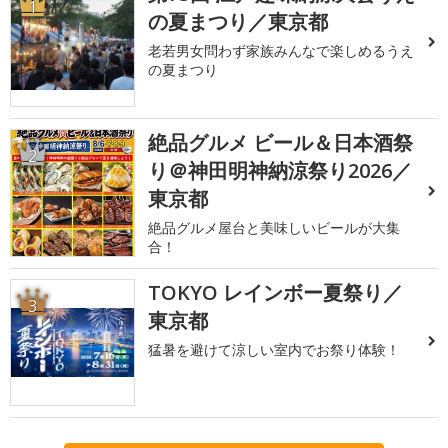
1
の夏まつり／東京都
老若男女問わず家族みんなで楽しめるうえ
の夏まつり
絶品グルメ ビール＆日本酒祭
2
り＠神田明神納涼祭り2026／
東京都
絶品グルメ屋台と美味しいビールが大集
合！
TOKYO レインボー夏祭り／
3
東京都
猛暑を避けて涼しい室内でお祭り体験！