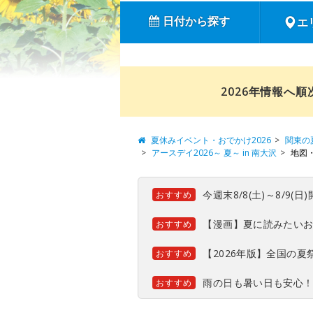
日付から探す
エ
2026年情報へ
夏休みイベント・おでかけ2026
関東の
アースデイ2026～ 夏～ in 南大沢
地図
今週末8/8(土)～8/9
おすすめ
【漫画】夏に読みたい
おすすめ
【2026年版】全国の
おすすめ
雨の日も暑い日も安心
おすすめ