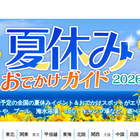
開催予定の全国の夏休みイベント＆おでかけスポットがエ
トや、プール、海水浴場、BBQ・キャンプ場など、遊べ
道
東北
関東
甲信越
東海
北陸
関西
中国
四国
東京
大阪