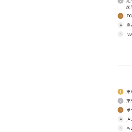
絶
2
納
T
3
麻
4
M
5
東
1
東
2
ポ
3
J
4
ち
5