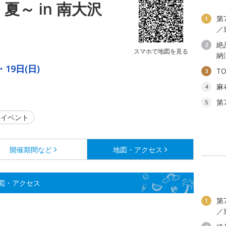
夏～ in 南大沢
第
1
／
絶
2
スマホで地図を見る
納
・19日(日)
T
3
麻
4
第
5
イベント
開催期間など
地図・アクセス
地図・アクセス
第
1
／