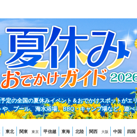
開催予定の全国の夏休みイベント＆おでかけスポットがエ
トや、プール、海水浴場、BBQ・キャンプ場など、遊べ
道
東北
関東
甲信越
東海
北陸
関西
中国
四国
東京
大阪