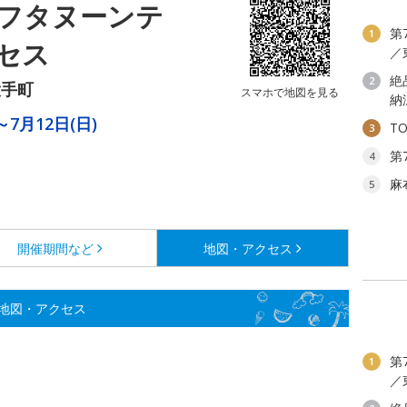
フタヌーンテ
第
1
セス
／
絶
2
大手町
スマホで地図を見る
納
～7月12日(日)
T
3
第
4
麻
5
開催期間など
地図・アクセス
地図・アクセス
第
1
／