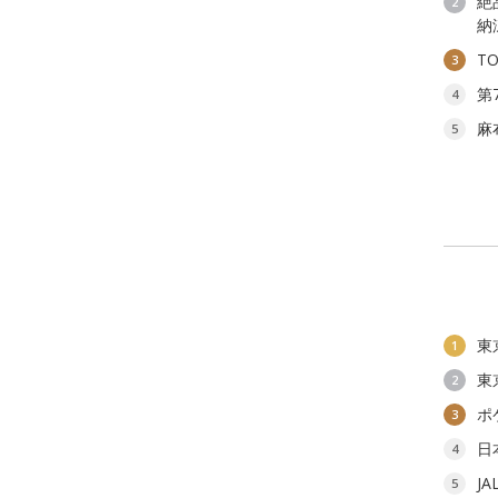
絶
2
納
T
3
第
4
麻
5
東
1
東
2
ポ
3
日
4
J
5