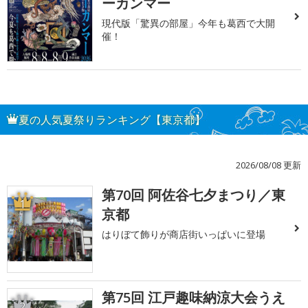
ーカンマー
現代版「驚異の部屋」今年も葛西で大開
催！
夏の人気夏祭りランキング【東京都】
2026/08/08 更新
第70回 阿佐谷七夕まつり／東
1
京都
はりぼて飾りが商店街いっぱいに登場
第75回 江戸趣味納涼大会うえ
2