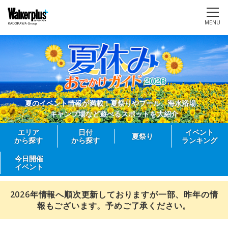
MENU
夏のイベント情報が満載！夏祭りやプール、海水浴場、
キャンプ場など遊べるスポットを大紹介
エリア
日付
イベント
夏祭り
から探す
から探す
ランキング
今日開催
イベント
2026年情報へ順次更新しておりますが一部、昨年の情
報もございます。予めご了承ください。