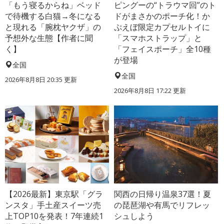
「もう寝るからね」ベッド
ピングーの“トラウマ回”のト
で待機する白猫→冬になる
ドがまさかのポーチ化！か
と現れる「腕枕ヤクザ」の
ぷえぼ限定カプセルトイに
予想外な生態【作者に聞
「スマホストラップ」と
く】
「フェイスポーチ」全10種
が登場
全国
全国
2026年8月8日 20:35
更新
2026年8月8日 17:22
更新
【2026最新】東京駅「グラ
関西の日帰り温泉37選！夏
ンスタ」手土産スイーツ売
の琵琶湖や有馬でリフレッ
上TOP10を発表！7年連続1
シュしよう