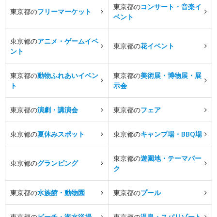
東京都の
コンサート・音楽イ
東京都の
フリーマーケット
ベント
東京都の
アニメ・ゲームイベ
東京都の
花イベント
ント
東京都の
動物ふれあいイベン
東京都の
美術展・博物展・展
ト
示会
東京都の
演劇・講演会
東京都の
フェア
東京都の
夏休みスポット
東京都の
キャンプ場・BBQ場
東京都の
遊園地・テーマパー
東京都の
グランピング
ク
東京都の
水族館・動物園
東京都の
プール
東京都の
ビーチ・海水浴場
東京都の
温泉・スパリゾート