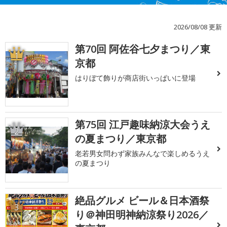
2026/08/08 更新
第70回 阿佐谷七夕まつり／東
1
京都
はりぼて飾りが商店街いっぱいに登場
第75回 江戸趣味納涼大会うえ
2
の夏まつり／東京都
老若男女問わず家族みんなで楽しめるうえ
の夏まつり
絶品グルメ ビール＆日本酒祭
3
り＠神田明神納涼祭り2026／