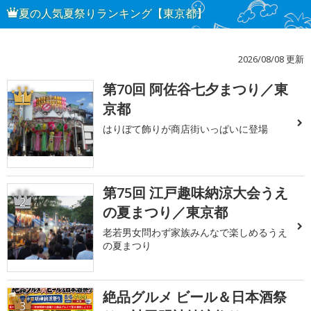
夏の人気夏祭りランキング【東京都】
2026/08/08 更新
第70回 阿佐谷七夕まつり／東
1
京都
はりぼて飾りが商店街いっぱいに登場
第75回 江戸趣味納涼大会うえ
2
の夏まつり／東京都
老若男女問わず家族みんなで楽しめるうえ
の夏まつり
絶品グルメ ビール＆日本酒祭
3