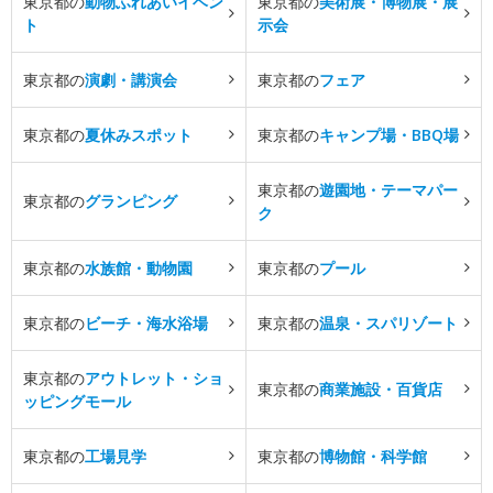
東京都の
動物ふれあいイベン
東京都の
美術展・博物展・展
ト
示会
東京都の
演劇・講演会
東京都の
フェア
東京都の
夏休みスポット
東京都の
キャンプ場・BBQ場
東京都の
遊園地・テーマパー
東京都の
グランピング
ク
東京都の
水族館・動物園
東京都の
プール
東京都の
ビーチ・海水浴場
東京都の
温泉・スパリゾート
東京都の
アウトレット・ショ
東京都の
商業施設・百貨店
ッピングモール
東京都の
工場見学
東京都の
博物館・科学館