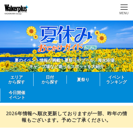
MENU
夏のイベント情報が満載！夏祭りやプール、海水浴場、
キャンプ場など遊べるスポットを大紹介
エリア
日付
イベント
夏祭り
から探す
から探す
ランキング
今日開催
イベント
2026年情報へ順次更新しておりますが一部、昨年の情
報もございます。予めご了承ください。