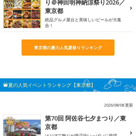
り＠神田明神納涼祭り2026／
東京都
絶品グルメ屋台と美味しいビールが大集
合！
東京都の夏の人気夏祭りランキング
夏の人気イベントランキング【東京都】
2026/08/08 更新
第70回 阿佐谷七夕まつり／東
1
京都
はりぼて飾りが商店街いっぱいに登場