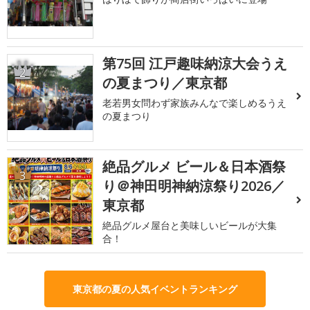
第75回 江戸趣味納涼大会うえ
2
の夏まつり／東京都
老若男女問わず家族みんなで楽しめるうえ
の夏まつり
絶品グルメ ビール＆日本酒祭
3
り＠神田明神納涼祭り2026／
東京都
絶品グルメ屋台と美味しいビールが大集
合！
東京都の夏の人気イベントランキング