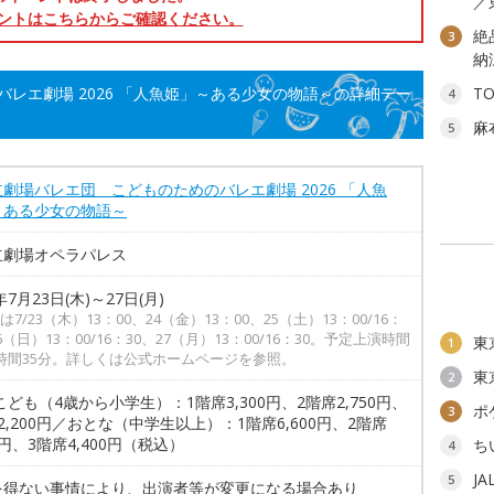
／
ントはこちらからご確認ください。
絶
3
納
レエ劇場 2026 「人魚姫」～ある少女の物語～の詳細デー
T
4
麻
5
劇場バレエ団 こどものためのバレエ劇場 2026 「人魚
～ある少女の物語～
立劇場オペラパレス
年7月23日(木)～27日(月)
7/23（木）13：00、24（金）13：00、25（土）13：00/16：
6（日）13：00/16：30、27（月）13：00/16：30。予定上演時間
東
1
時間35分。詳しくは公式ホームページを参照。
東
2
こども（4歳から小学生）：1階席3,300円、2階席2,750円、
ポ
3
2,200円／おとな（中学生以上）：1階席6,600円、2階席
00円、3階席4,400円（税込）
ち
4
J
5
を得ない事情により、出演者等が変更になる場合あり