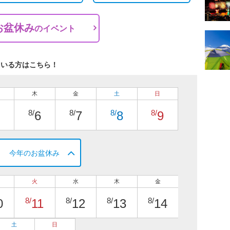
お盆休み
の
イベント
ている方はこちら！
木
金
土
日
8/
8/
8/
8/
6
7
8
9
今年のお盆休み
火
水
木
金
8/
8/
8/
8/
0
11
12
13
14
土
日