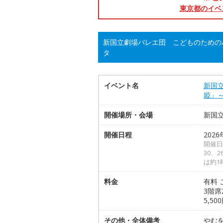
東京都のイベ
新国立劇場バレエ団 こどものためのバ
タ
イベント名
新国立
姫」
開催場所・会場
新国
開催日程
2026
開催日は
30、2
は約1
料金
有料 
3階席
5,5
その他・全体備考
やむ