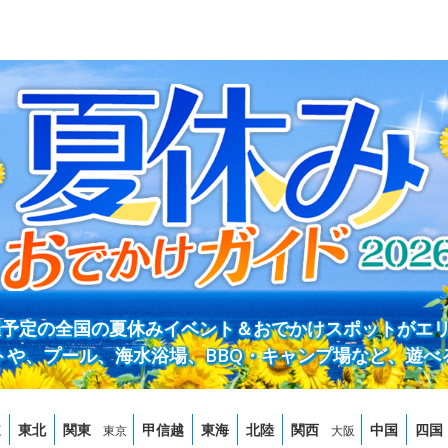
開催予定の全国の夏休みイベント＆おでかけスポットがエ
トや、プール、海水浴場、BBQ・キャンプ場など、遊べ
道
東北
関東
甲信越
東海
北陸
関西
中国
四国
東京
大阪