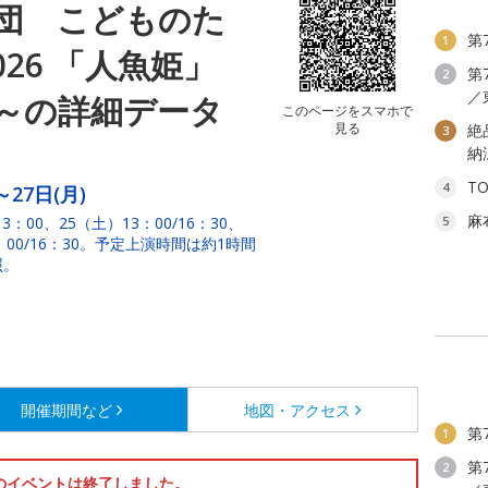
団 こどものた
第
1
26 「人魚姫」
第
2
／
～の詳細データ
このページをスマホで
見る
絶
3
納
T
4
～27日(月)
麻
3：00、25（土）13：00/16：30、
5
3：00/16：30。予定上演時間は約1時間
照。
開催期間など
地図・アクセス
第
1
第
2
のイベントは終了しました。