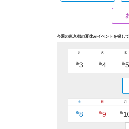
今週の東京都の夏休みイベントを探し
月
火
水
8/
8/
8/
3
4
5
土
日
月
8/
8/
8/
8
9
1