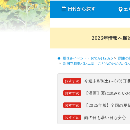
日付から探す
エ
2026年情報へ
夏休みイベント・おでかけ2026
関東の
新国立劇場バレエ団 こどものためのバレエ
今週末8/8(土)～8/9
おすすめ
【漫画】夏に読みたい
おすすめ
【2026年版】全国の
おすすめ
雨の日も暑い日も安心
おすすめ