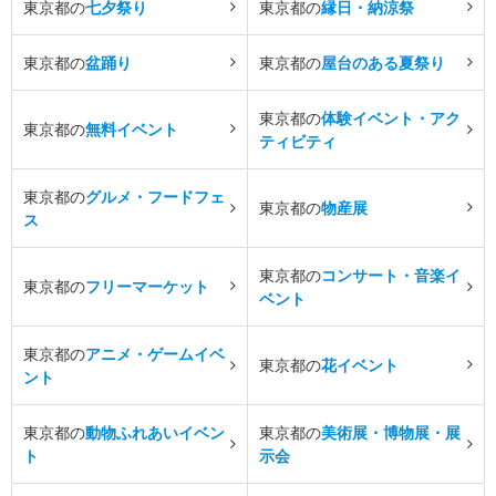
東京都の
七夕祭り
東京都の
縁日・納涼祭
東京都の
盆踊り
東京都の
屋台のある夏祭り
東京都の
体験イベント・アク
東京都の
無料イベント
ティビティ
東京都の
グルメ・フードフェ
東京都の
物産展
ス
東京都の
コンサート・音楽イ
東京都の
フリーマーケット
ベント
東京都の
アニメ・ゲームイベ
東京都の
花イベント
ント
東京都の
動物ふれあいイベン
東京都の
美術展・博物展・展
ト
示会