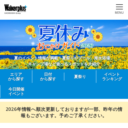
MENU
夏のイベント情報が満載！夏祭りやプール、海水浴場、
キャンプ場など遊べるスポットを大紹介
エリア
日付
イベント
夏祭り
から探す
から探す
ランキング
今日開催
イベント
2026年情報へ順次更新しておりますが一部、昨年の情
報もございます。予めご了承ください。