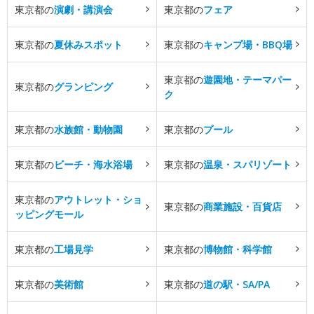
東京都の
演劇・講演会
東京都の
フェア
東京都の
夏休みスポット
東京都の
キャンプ場・BBQ場
東京都の
遊園地・テーマパー
東京都の
グランピング
ク
東京都の
水族館・動物園
東京都の
プール
東京都の
ビーチ・海水浴場
東京都の
温泉・スパリゾート
東京都の
アウトレット・ショ
東京都の
商業施設・百貨店
ッピングモール
東京都の
工場見学
東京都の
博物館・科学館
東京都の
美術館
東京都の
道の駅・SA/PA