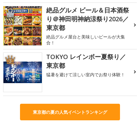
絶品グルメ ビール＆日本酒祭
2
り＠神田明神納涼祭り2026／
東京都
絶品グルメ屋台と美味しいビールが大集
合！
TOKYO レインボー夏祭り／
3
東京都
猛暑を避けて涼しい室内でお祭り体験！
東京都の夏の人気イベントランキング