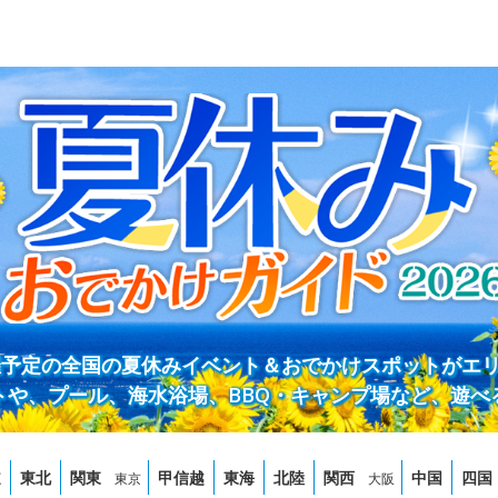
開催予定の全国の夏休みイベント＆おでかけスポットがエ
トや、プール、海水浴場、BBQ・キャンプ場など、遊べ
道
東北
関東
甲信越
東海
北陸
関西
中国
四国
東京
大阪