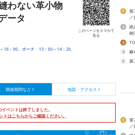
縫わない革小物
第
1
データ
／
絶
2
このページをスマホで
納
見る
T
3
～16：00。ポーチ 13：00～14：20。
麻
4
第
5
開催期間など
地図・アクセス
のイベントは終了しました。
ントはこちらからご確認ください。
第
1
／