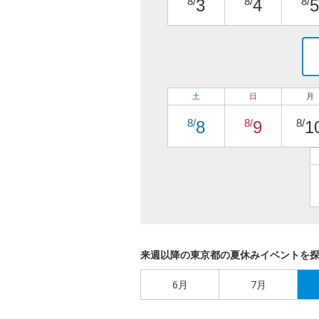
8/
8/
8/
3
4
5
土
日
月
8/
8/
8/
8
9
1
来週以降の東京都の夏休みイベントを
6月
7月