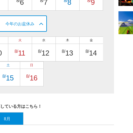
8/
8/
8/
8/
6
7
8
9
今年のお盆休み
火
水
木
金
8/
8/
8/
8/
0
11
12
13
14
土
日
8/
8/
15
16
探している方はこちら！
8月