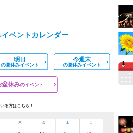
みイベントカレンダー
明日
今週末
の
夏休みイベント
の
夏休みイベント
お盆休み
の
イベント
ている方はこちら！
木
金
土
日