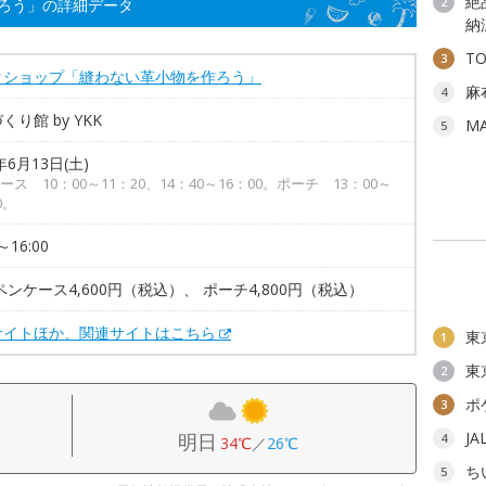
絶
2
ろう」の詳細データ
納
T
3
クショップ「縫わない革小物を作ろう」
麻
4
くり館 by YKK
M
5
年6月13日(土)
ース 10：00～11：20、14：40～16：00。ポーチ 13：00～
0。
～16:00
ペンケース4,600円（税込）、 ポーチ4,800円（税込）
サイトほか、関連サイトはこちら
東
1
東
2
ポ
3
J
明日
4
34℃
／
26℃
ち
5