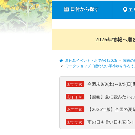
日付から探す
エ
2026年情報へ
夏休みイベント・おでかけ2026
関東の
ワークショップ「縫わない革小物を作ろう
今週末8/8(土)～8/9
おすすめ
【漫画】夏に読みたい
おすすめ
【2026年版】全国の
おすすめ
雨の日も暑い日も安心
おすすめ