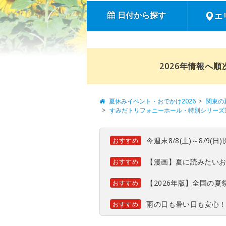
日付から探す
エ
2026年情報へ
夏休みイベント・おでかけ2026
関東の
すみだトリフォニーホール・特別シリーズ
今週末8/8(土)～8/9
おすすめ
【漫画】夏に読みたい
おすすめ
【2026年版】全国の
おすすめ
雨の日も暑い日も安心
おすすめ