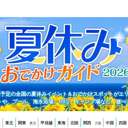
開催予定の全国の夏休みイベント＆おでかけスポットがエ
トや、プール、海水浴場、BBQ・キャンプ場など、遊べ
道
東北
関東
甲信越
東海
北陸
関西
中国
四国
東京
大阪