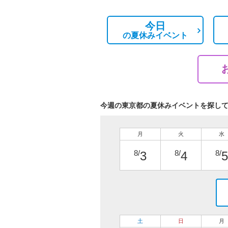
今日
の
夏休みイベント
今週の東京都の夏休みイベントを探し
月
火
水
8/
8/
8/
3
4
5
土
日
月