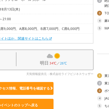
絶
2
納
年8月13日(木)
T
3
～21:00
麻
4
M
席9,000円、A席8,000円、B席7,000円、C席6,000円
5
サイトほか、関連サイトはこちら
明日
34℃
／
26℃
天気情報提供元：株式会社ライフビジネスウェザー
東
1
東
2
クセス情報、電話番号を確認する
ポ
3
J
4
のイベントのトップへ戻る
ち
5