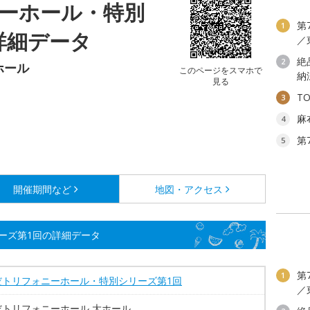
ーホール・特別
第
1
詳細データ
／
絶
2
ホール
このページをスマホで
納
見る
T
3
麻
4
第
5
開催期間など
地図・アクセス
ーズ第1回の詳細データ
第
1
だトリフォニーホール・特別シリーズ第1回
／
だトリフォニーホール 大ホール