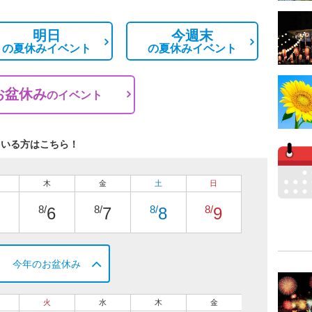
明日
今週末
の
夏休みイベント
の
夏休みイベント
お盆休み
の
イベント
ている方はこちら！
木
金
土
日
8/
8/
8/
8/
6
7
8
9
今年のお盆休み
火
水
木
金