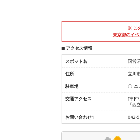
※ こ
東京都のイベ
アクセス情報
スポット名
国営
住所
立川市
駐車場
〇 2
交通アクセス
[車]
「西
お問い合わせ1
042