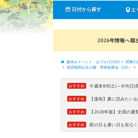
日付から探す
エ
2026年情報へ
夏休みイベント・おでかけ2026
関東の
国営昭和記念公園 野鳥観察会（6月）
今週末8/8(土)～8/9
おすすめ
【漫画】夏に読みたい
おすすめ
【2026年版】全国の
おすすめ
雨の日も暑い日も安心
おすすめ