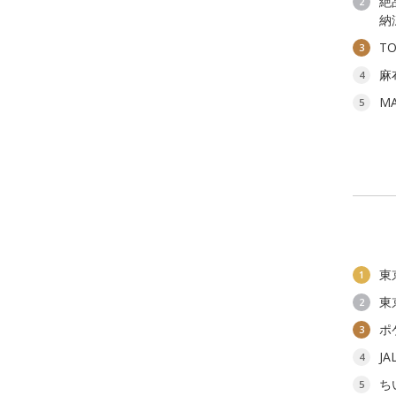
絶
2
納
T
3
麻
4
M
5
東
1
東
2
ポ
3
J
4
ち
5