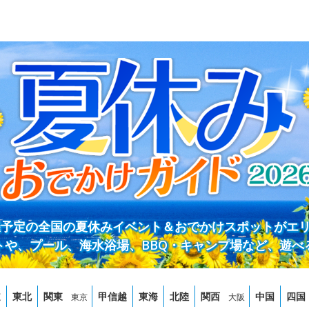
開催予定の全国の夏休みイベント＆おでかけスポットがエ
トや、プール、海水浴場、BBQ・キャンプ場など、遊べ
道
東北
関東
甲信越
東海
北陸
関西
中国
四国
東京
大阪