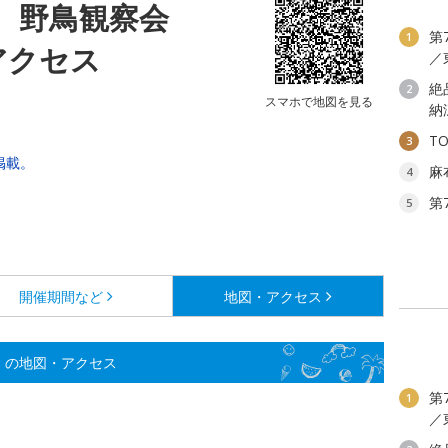
 野鳥観察会
第
1
アクセス
／
絶
2
スマホで地図を見る
納
T
3
掲載。
麻
4
第
5
開催期間など
地図・アクセス
）の地図・アクセス
第
1
／