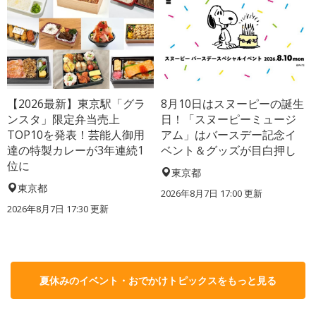
【2026最新】東京駅「グラ
8月10日はスヌーピーの誕生
ンスタ」限定弁当売上
日！「スヌーピーミュージ
TOP10を発表！芸能人御用
アム」はバースデー記念イ
達の特製カレーが3年連続1
ベント＆グッズが目白押し
位に
東京都
東京都
2026年8月7日 17:00
更新
2026年8月7日 17:30
更新
夏休みのイベント・おでかけトピックスをもっと見る