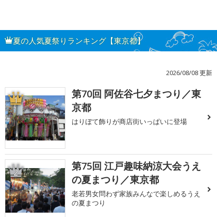
夏の人気夏祭りランキング【東京都】
2026/08/08 更新
第70回 阿佐谷七夕まつり／東
1
京都
はりぼて飾りが商店街いっぱいに登場
第75回 江戸趣味納涼大会うえ
2
の夏まつり／東京都
老若男女問わず家族みんなで楽しめるうえ
の夏まつり