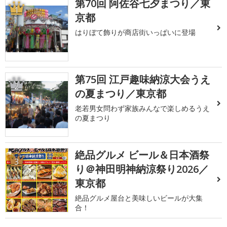
第70回 阿佐谷七夕まつり／東
1
京都
はりぼて飾りが商店街いっぱいに登場
第75回 江戸趣味納涼大会うえ
2
の夏まつり／東京都
老若男女問わず家族みんなで楽しめるうえ
の夏まつり
絶品グルメ ビール＆日本酒祭
3
り＠神田明神納涼祭り2026／
東京都
絶品グルメ屋台と美味しいビールが大集
合！