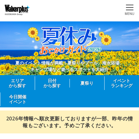
MENU
夏のイベント情報が満載！夏祭りやプール、海水浴場、
キャンプ場など遊べるスポットを大紹介
エリア
日付
イベント
夏祭り
から探す
から探す
ランキング
今日開催
イベント
2026年情報へ順次更新しておりますが一部、昨年の情
報もございます。予めご了承ください。