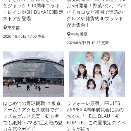
とジャック！10周年コラボ
月5日開幕！野菜パン、ドバ
トレインやSHIBUYA109限定
イチョコなど韓国で話題の
ストアが登場
グルメや雑貨約30ブランド
が大集合！
東京都
神奈川県
2026年8月5日 17:00
更新
2026年8月5日 10:23
更新
はじめての野球観戦 in 東京
ラフォーレ原宿、FRUITS
ドーム！アクセス抜群でグ
ZIPPER 4周年展覧会にあの
ッズ＆グルメ充実、初心者
ちゃん「HELL BLAU」初
でも絶対“ハマる”巨人戦の魅
POP UP。この夏限定のイベ
力を完全ガイド
ントが続々