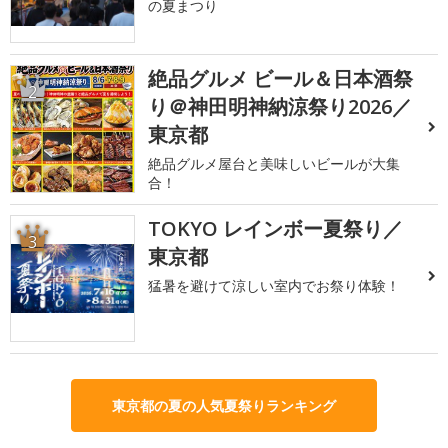
の夏まつり
絶品グルメ ビール＆日本酒祭
2
り＠神田明神納涼祭り2026／
東京都
絶品グルメ屋台と美味しいビールが大集
合！
TOKYO レインボー夏祭り／
3
東京都
猛暑を避けて涼しい室内でお祭り体験！
東京都の夏の人気夏祭りランキング