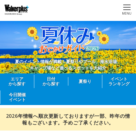
MENU
夏のイベント情報が満載！夏祭りやプール、海水浴場、
キャンプ場など遊べるスポットを大紹介
エリア
日付
イベント
夏祭り
から探す
から探す
ランキング
今日開催
イベント
2026年情報へ順次更新しておりますが一部、昨年の情
報もございます。予めご了承ください。