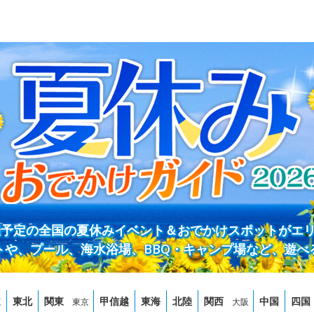
開催予定の全国の夏休みイベント＆おでかけスポットがエ
トや、プール、海水浴場、BBQ・キャンプ場など、遊べ
道
東北
関東
甲信越
東海
北陸
関西
中国
四国
東京
大阪