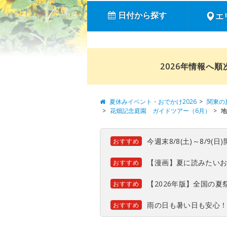
日付から探す
エ
2026年情報へ
夏休みイベント・おでかけ2026
関東の
花畑記念庭園 ガイドツアー（6月）
地
今週末8/8(土)～8/9
おすすめ
【漫画】夏に読みたい
おすすめ
【2026年版】全国の
おすすめ
雨の日も暑い日も安心
おすすめ