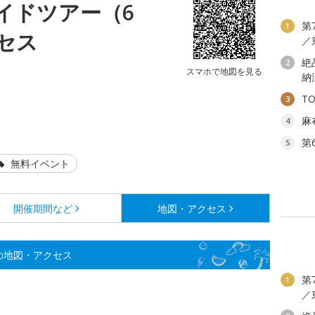
イドツアー（6
第
1
セス
／
絶
2
スマホで地図を見る
納
T
3
0
麻
4
第
5
無料イベント
開催期間など
地図・アクセス
の地図・アクセス
第
1
／