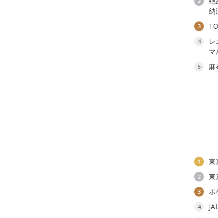
絶
2
納
T
3
レ
4
マ
麻
5
東
1
東
2
ポ
3
J
4