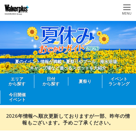
MENU
夏のイベント情報が満載！夏祭りやプール、海水浴場、
キャンプ場など遊べるスポットを大紹介
エリア
日付
イベント
夏祭り
から探す
から探す
ランキング
今日開催
イベント
2026年情報へ順次更新しておりますが一部、昨年の情
報もございます。予めご了承ください。