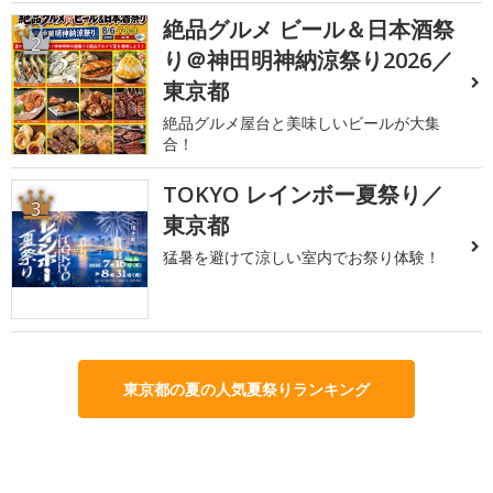
絶品グルメ ビール＆日本酒祭
2
り＠神田明神納涼祭り2026／
東京都
絶品グルメ屋台と美味しいビールが大集
合！
TOKYO レインボー夏祭り／
3
東京都
猛暑を避けて涼しい室内でお祭り体験！
東京都の夏の人気夏祭りランキング