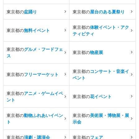
東京都の
盆踊り
東京都の
屋台のある夏祭り
東京都の
体験イベント・アク
東京都の
無料イベント
ティビティ
東京都の
グルメ・フードフェ
東京都の
物産展
ス
東京都の
コンサート・音楽イ
東京都の
フリーマーケット
ベント
東京都の
アニメ・ゲームイベ
東京都の
花イベント
ント
東京都の
動物ふれあいイベン
東京都の
美術展・博物展・展
ト
示会
東京都の
演劇・講演会
東京都の
フェア