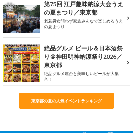
第75回 江戸趣味納涼大会うえ
2
の夏まつり／東京都
老若男女問わず家族みんなで楽しめるうえ
の夏まつり
絶品グルメ ビール＆日本酒祭
3
り＠神田明神納涼祭り2026／
東京都
絶品グルメ屋台と美味しいビールが大集
合！
東京都の夏の人気イベントランキング