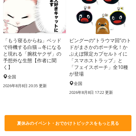
「もう寝るからね」ベッド
ピングーの“トラウマ回”のト
で待機する白猫→冬になる
ドがまさかのポーチ化！か
と現れる「腕枕ヤクザ」の
ぷえぼ限定カプセルトイに
予想外な生態【作者に聞
「スマホストラップ」と
く】
「フェイスポーチ」全10種
が登場
全国
全国
2026年8月8日 20:35
更新
2026年8月8日 17:22
更新
夏休みのイベント・おでかけトピックスをもっと見る