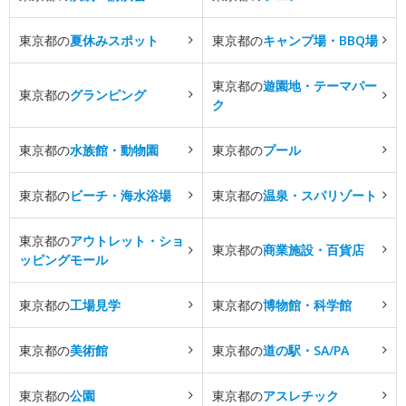
東京都の
夏休みスポット
東京都の
キャンプ場・BBQ場
東京都の
遊園地・テーマパー
東京都の
グランピング
ク
東京都の
水族館・動物園
東京都の
プール
東京都の
ビーチ・海水浴場
東京都の
温泉・スパリゾート
東京都の
アウトレット・ショ
東京都の
商業施設・百貨店
ッピングモール
東京都の
工場見学
東京都の
博物館・科学館
東京都の
美術館
東京都の
道の駅・SA/PA
東京都の
公園
東京都の
アスレチック