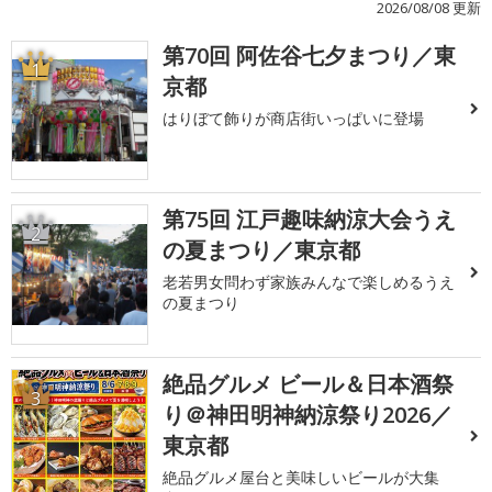
2026/08/08 更新
第70回 阿佐谷七夕まつり／東
1
京都
はりぼて飾りが商店街いっぱいに登場
第75回 江戸趣味納涼大会うえ
2
の夏まつり／東京都
老若男女問わず家族みんなで楽しめるうえ
の夏まつり
絶品グルメ ビール＆日本酒祭
3
り＠神田明神納涼祭り2026／
東京都
絶品グルメ屋台と美味しいビールが大集