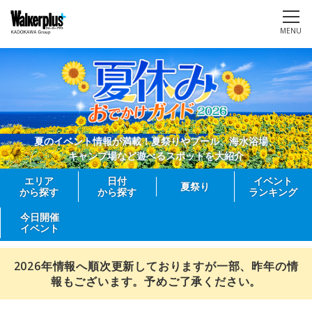
MENU
夏のイベント情報が満載！夏祭りやプール、海水浴場、
キャンプ場など遊べるスポットを大紹介
エリア
日付
イベント
夏祭り
から探す
から探す
ランキング
今日開催
イベント
2026年情報へ順次更新しておりますが一部、昨年の情
報もございます。予めご了承ください。