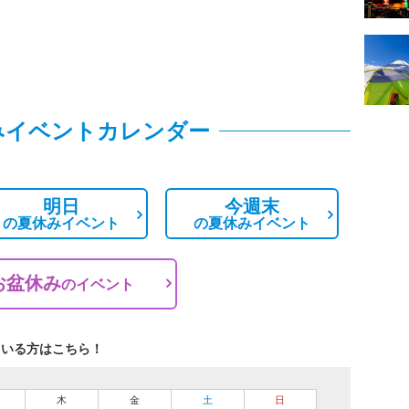
みイベントカレンダー
明日
今週末
の
夏休みイベント
の
夏休みイベント
お盆休み
の
イベント
ている方はこちら！
木
金
土
日