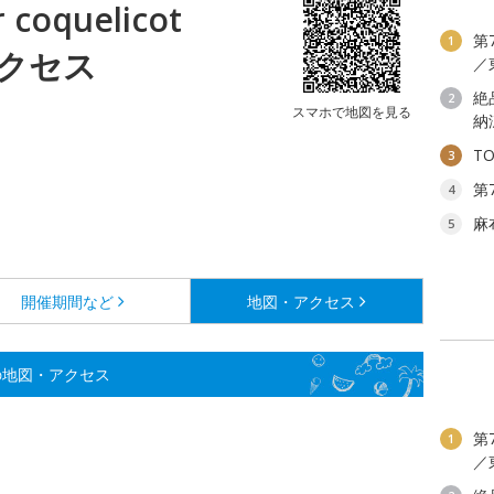
r coquelicot
第
1
アクセス
／
絶
2
スマホで地図を見る
納
T
3
第
4
麻
5
開催期間など
地図・アクセス
itherの地図・アクセス
第
1
／