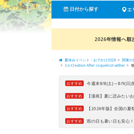
日付から探す
エ
2026年情報へ
夏休みイベント・おでかけ2026
関東の
Co-Creation After coquelicot wither
今週末8/8(土)～8/9
おすすめ
【漫画】夏に読みたい
おすすめ
【2026年版】全国の
おすすめ
雨の日も暑い日も安心
おすすめ