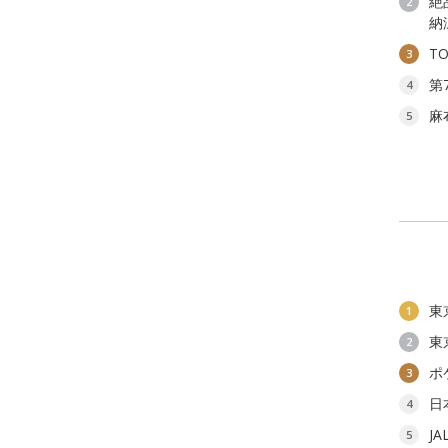
絶
2
納
T
3
第
4
麻
5
東
1
東
2
ポ
3
日
4
J
5