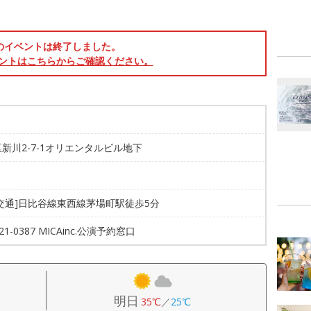
のイベントは終了しました。
ントはこちらからご確認ください。
新川2-7-1オリエンタルビル地下
交通]日比谷線東西線茅場町駅徒歩5分
821-0387 MICAinc.公演予約窓口
明日
35℃
／
25℃