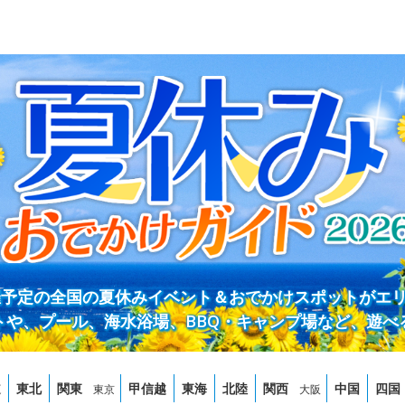
開催予定の全国の夏休みイベント＆おでかけスポットがエ
トや、プール、海水浴場、BBQ・キャンプ場など、遊べ
道
東北
関東
甲信越
東海
北陸
関西
中国
四国
東京
大阪