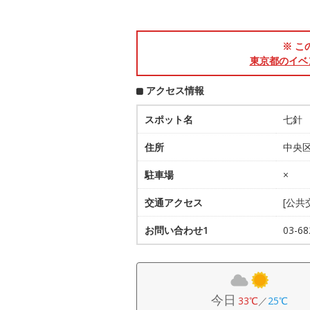
※ こ
東京都のイベ
アクセス情報
スポット名
七針
住所
中央区
駐車場
×
交通アクセス
[公共
お問い合わせ1
03-6
今日
33℃
／
25℃