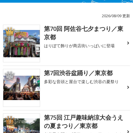
2026/08/09 更新
第70回 阿佐谷七夕まつり／東
1
京都
はりぼて飾りが商店街いっぱいに登場
第7回渋谷盆踊り／東京都
2
多彩な音頭と屋台で楽しむ渋谷の夏祭り
第75回 江戸趣味納涼大会うえ
3
の夏まつり／東京都