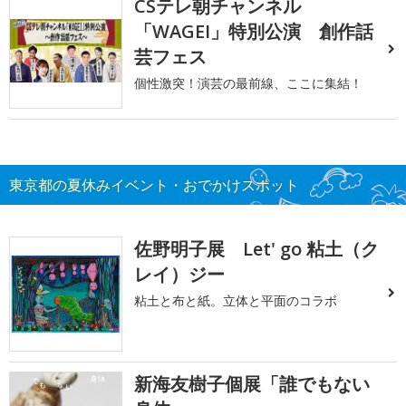
CSテレ朝チャンネル
「WAGEI」特別公演 創作話
芸フェス
個性激突！演芸の最前線、ここに集結！
東京都の夏休みイベント・おでかけスポット
佐野明子展 Let' go 粘土（ク
レイ）ジー
粘土と布と紙。立体と平面のコラボ
新海友樹子個展「誰でもない