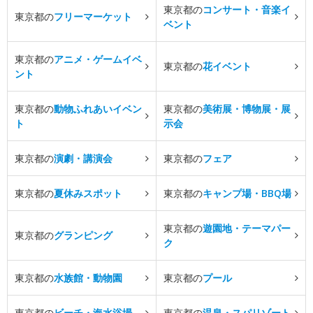
東京都の
コンサート・音楽イ
東京都の
フリーマーケット
ベント
東京都の
アニメ・ゲームイベ
東京都の
花イベント
ント
東京都の
動物ふれあいイベン
東京都の
美術展・博物展・展
ト
示会
東京都の
演劇・講演会
東京都の
フェア
東京都の
夏休みスポット
東京都の
キャンプ場・BBQ場
東京都の
遊園地・テーマパー
東京都の
グランピング
ク
東京都の
水族館・動物園
東京都の
プール
東京都の
ビーチ・海水浴場
東京都の
温泉・スパリゾート