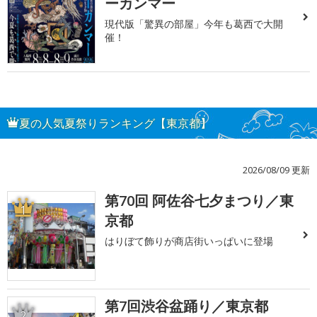
ーカンマー
現代版「驚異の部屋」今年も葛西で大開
催！
夏の人気夏祭りランキング【東京都】
2026/08/09 更新
第70回 阿佐谷七夕まつり／東
1
京都
はりぼて飾りが商店街いっぱいに登場
第7回渋谷盆踊り／東京都
2