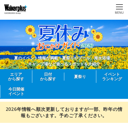
MENU
夏のイベント情報が満載！夏祭りやプール、海水浴場、
キャンプ場など遊べるスポットを大紹介
エリア
日付
イベント
夏祭り
から探す
から探す
ランキング
今日開催
イベント
2026年情報へ順次更新しておりますが一部、昨年の情
報もございます。予めご了承ください。