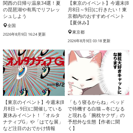
関西の日帰り温泉34選！夏
【東京のイベント】今週末(8
の琵琶湖や有馬でリフレッ
月8日～9日)に行きたい！東
シュしよう
京都内のおすすめイベント
【夏休み】
全国
東京都
2026年8月9日 16:24
更新
2026年8月9日 03:18
更新
【東京のイベント】今週末(8
「もう寝るからね」ベッド
月8日～9日)に開催している
で待機する白猫→冬になる
夏休みイベント！「オルタ
と現れる「腕枕ヤクザ」の
ナティブG」や「はてな展」
予想外な生態【作者に聞
など注目のおでかけ情報
く】