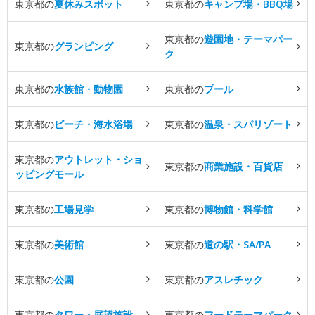
東京都の
夏休みスポット
東京都の
キャンプ場・BBQ場
東京都の
遊園地・テーマパー
東京都の
グランピング
ク
東京都の
水族館・動物園
東京都の
プール
東京都の
ビーチ・海水浴場
東京都の
温泉・スパリゾート
東京都の
アウトレット・ショ
東京都の
商業施設・百貨店
ッピングモール
東京都の
工場見学
東京都の
博物館・科学館
東京都の
美術館
東京都の
道の駅・SA/PA
東京都の
公園
東京都の
アスレチック
東京都の
タワー・展望施設
東京都の
フードテーマパーク