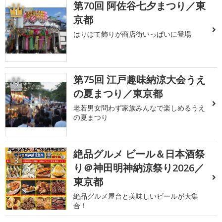
第70回 阿佐谷七夕まつり／東
1
京都
はりぼて飾りが商店街いっぱいに登場
第75回 江戸趣味納涼大会うえ
2
の夏まつり／東京都
老若男女問わず家族みんなで楽しめるうえ
の夏まつり
絶品グルメ ビール＆日本酒祭
3
り＠神田明神納涼祭り2026／
東京都
絶品グルメ屋台と美味しいビールが大集
合！