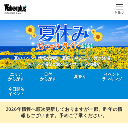
MENU
夏のイベント情報が満載！夏祭りやプール、海水浴場、
キャンプ場など遊べるスポットを大紹介
エリア
日付
イベント
夏祭り
から探す
から探す
ランキング
今日開催
イベント
2026年情報へ順次更新しておりますが一部、昨年の情
報もございます。予めご了承ください。