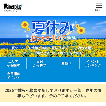
MENU
夏のイベント情報が満載！夏祭りやプール、海水浴場、
キャンプ場など遊べるスポットを大紹介
エリア
日付
イベント
夏祭り
から探す
から探す
ランキング
今日開催
イベント
2026年情報へ順次更新しておりますが一部、昨年の情
報もございます。予めご了承ください。