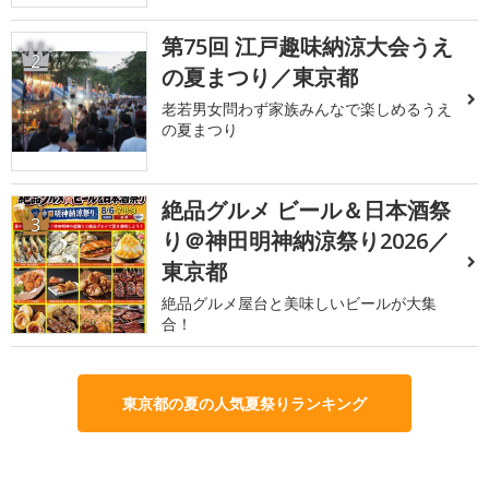
第75回 江戸趣味納涼大会うえ
2
の夏まつり／東京都
老若男女問わず家族みんなで楽しめるうえ
の夏まつり
絶品グルメ ビール＆日本酒祭
3
り＠神田明神納涼祭り2026／
東京都
絶品グルメ屋台と美味しいビールが大集
合！
東京都の夏の人気夏祭りランキング