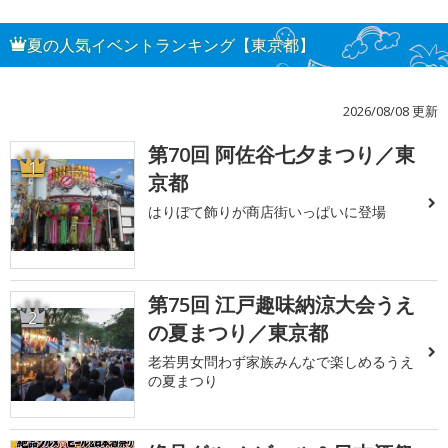
夏の人気イベントランキング【東京都】
2026/08/08 更新
第70回 阿佐谷七夕まつり／東
1
京都
はりぼて飾りが商店街いっぱいに登場
第75回 江戸趣味納涼大会うえ
2
の夏まつり／東京都
老若男女問わず家族みんなで楽しめるうえ
の夏まつり