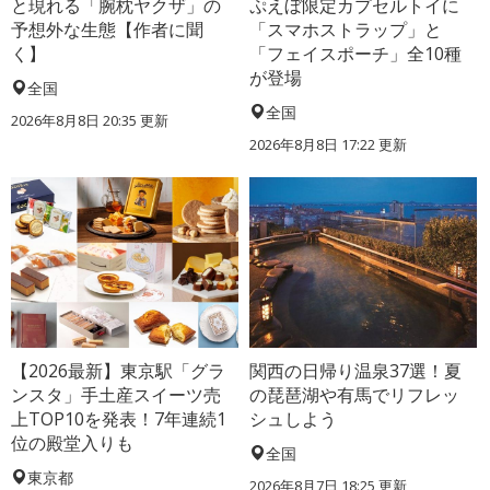
と現れる「腕枕ヤクザ」の
ぷえぼ限定カプセルトイに
予想外な生態【作者に聞
「スマホストラップ」と
く】
「フェイスポーチ」全10種
が登場
全国
全国
2026年8月8日 20:35
更新
2026年8月8日 17:22
更新
【2026最新】東京駅「グラ
関西の日帰り温泉37選！夏
ンスタ」手土産スイーツ売
の琵琶湖や有馬でリフレッ
上TOP10を発表！7年連続1
シュしよう
位の殿堂入りも
全国
東京都
2026年8月7日 18:25
更新