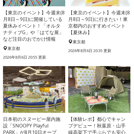
【東京のイベント】今週末(8
【東京のイベント】今週末(8
月8日～9日)に開催している
月8日～9日)に行きたい！東
夏休みイベント！「オルタ
京都内のおすすめイベント
ナティブG」や「はてな展」
【夏休み】
など注目のおでかけ情報
東京都
東京都
2026年8月6日 20:35
更新
2026年8月6日 20:55
更新
日本初のスヌーピー屋内施
【体験レポ】都心でキャン
設「SNOOPY Playful
プデビュー！秋葉原・山手
PARK」が8月10日オープ
線高架下で手ぶらでも安心