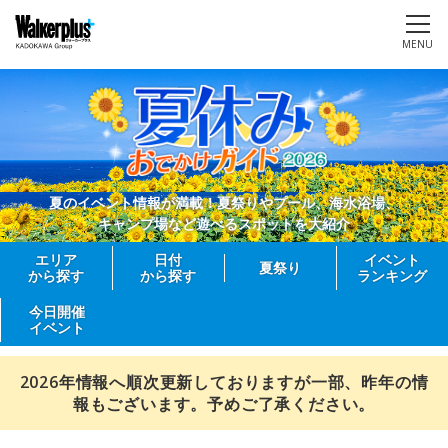
MENU
夏のイベント情報が満載！夏祭りやプール、海水浴場、
キャンプ場など遊べるスポットを大紹介
エリア
日付
イベント
夏祭り
から探す
から探す
ランキング
今日開催
イベント
2026年情報へ順次更新しておりますが一部、昨年の情
報もございます。予めご了承ください。