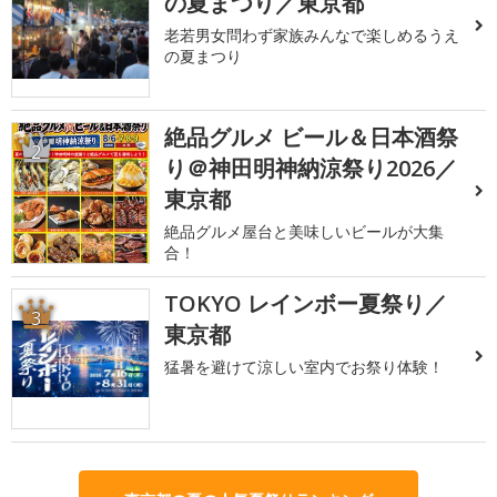
の夏まつり／東京都
老若男女問わず家族みんなで楽しめるうえ
の夏まつり
絶品グルメ ビール＆日本酒祭
2
り＠神田明神納涼祭り2026／
東京都
絶品グルメ屋台と美味しいビールが大集
合！
TOKYO レインボー夏祭り／
3
東京都
猛暑を避けて涼しい室内でお祭り体験！