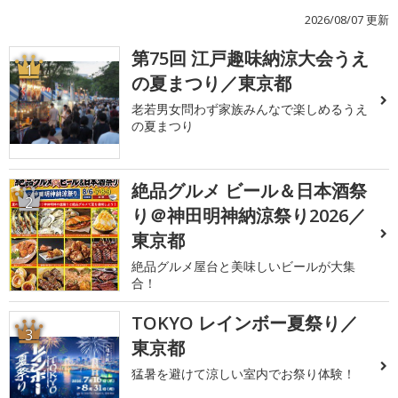
2026/08/07 更新
第75回 江戸趣味納涼大会うえ
1
の夏まつり／東京都
老若男女問わず家族みんなで楽しめるうえ
の夏まつり
絶品グルメ ビール＆日本酒祭
2
り＠神田明神納涼祭り2026／
東京都
絶品グルメ屋台と美味しいビールが大集
合！
TOKYO レインボー夏祭り／
3
東京都
猛暑を避けて涼しい室内でお祭り体験！