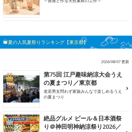
～畳屋と作る天然素材の工作～
夏の人気夏祭りランキング【東京都】
2026/08/07 更新
第75回 江戸趣味納涼大会うえ
1
の夏まつり／東京都
老若男女問わず家族みんなで楽しめるうえ
の夏まつり
絶品グルメ ビール＆日本酒祭
2
り＠神田明神納涼祭り2026／