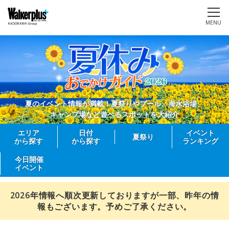
MENU
夏のイベント情報が満載！夏祭りやプール、海水浴場、
キャンプ場など遊べるスポットを大紹介
エリア
日付
イベント
夏祭り
から探す
から探す
ランキング
今日開催
イベント
2026年情報へ順次更新しておりますが一部、昨年の情
報もございます。予めご了承ください。