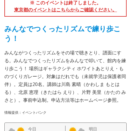
※ このイベントは終了しました。
東京都のイベントはこちらからご確認ください。
みんなでつくったリズムで練り歩こ
う！
みんながつくったリズムをその場で聴きとり、譜面にす
る。みんなでつくったリズムをみんなで叩いて、館内を練
り歩こう！ 場所はギャラクシティ ホワイトあとりえ・も
のづくりガレージ。対象はだれでも（未就学児は保護者同
伴）。定員は20名。講師は川島 素晴（かわしま もとは
る）、北原 恵理（きたはら えり）、片野 美里（かたの み
さと）。事前申込制。申込方法等はホームページ参照。
情報提供：イベントバンク
今日
明日