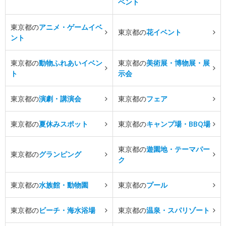
ベント
東京都の
アニメ・ゲームイベ
東京都の
花イベント
ント
東京都の
動物ふれあいイベン
東京都の
美術展・博物展・展
ト
示会
東京都の
演劇・講演会
東京都の
フェア
東京都の
夏休みスポット
東京都の
キャンプ場・BBQ場
東京都の
遊園地・テーマパー
東京都の
グランピング
ク
東京都の
水族館・動物園
東京都の
プール
東京都の
ビーチ・海水浴場
東京都の
温泉・スパリゾート