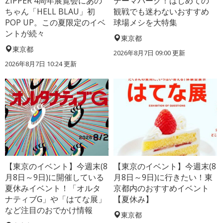
ZIPPER 4周年展覧会にあの
テーマパーク！はじめての
ちゃん「HELL BLAU」初
観戦でも迷わないおすすめ
POP UP。この夏限定のイベ
球場メシを大特集
ントが続々
東京都
東京都
2026年8月7日 09:00
更新
2026年8月7日 10:24
更新
【東京のイベント】今週末(8
【東京のイベント】今週末(8
月8日～9日)に開催している
月8日～9日)に行きたい！東
夏休みイベント！「オルタ
京都内のおすすめイベント
ナティブG」や「はてな展」
【夏休み】
など注目のおでかけ情報
東京都