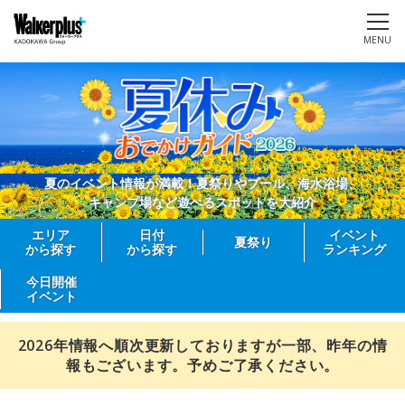
MENU
夏のイベント情報が満載！夏祭りやプール、海水浴場、
キャンプ場など遊べるスポットを大紹介
エリア
日付
イベント
夏祭り
から探す
から探す
ランキング
今日開催
イベント
2026年情報へ順次更新しておりますが一部、昨年の情
報もございます。予めご了承ください。