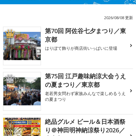
2026/08/08 更新
第70回 阿佐谷七夕まつり／東
1
京都
はりぼて飾りが商店街いっぱいに登場
第75回 江戸趣味納涼大会うえ
2
の夏まつり／東京都
老若男女問わず家族みんなで楽しめるうえ
の夏まつり
絶品グルメ ビール＆日本酒祭
3
り＠神田明神納涼祭り2026／