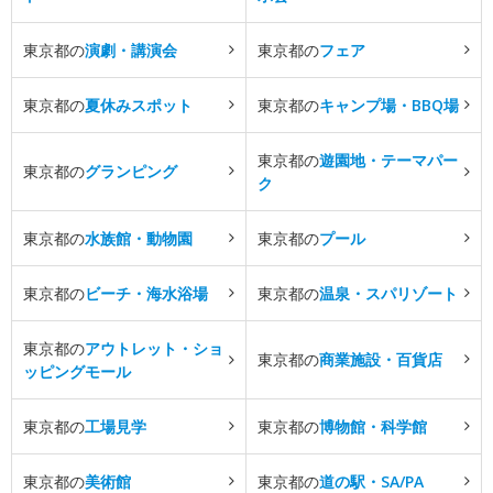
東京都の
演劇・講演会
東京都の
フェア
東京都の
夏休みスポット
東京都の
キャンプ場・BBQ場
東京都の
遊園地・テーマパー
東京都の
グランピング
ク
東京都の
水族館・動物園
東京都の
プール
東京都の
ビーチ・海水浴場
東京都の
温泉・スパリゾート
東京都の
アウトレット・ショ
東京都の
商業施設・百貨店
ッピングモール
東京都の
工場見学
東京都の
博物館・科学館
東京都の
美術館
東京都の
道の駅・SA/PA