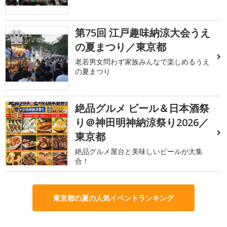
第75回 江戸趣味納涼大会うえ
2
の夏まつり／東京都
老若男女問わず家族みんなで楽しめるうえ
の夏まつり
絶品グルメ ビール＆日本酒祭
3
り＠神田明神納涼祭り2026／
東京都
絶品グルメ屋台と美味しいビールが大集
合！
東京都の夏の人気イベントランキング