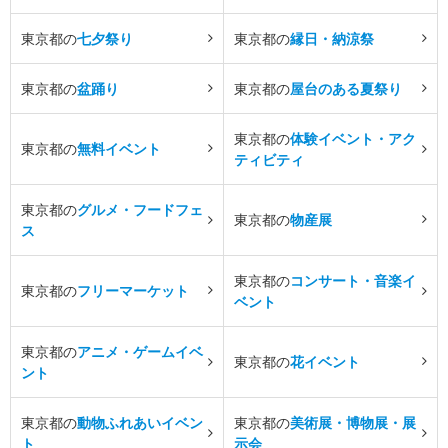
東京都の
七夕祭り
東京都の
縁日・納涼祭
東京都の
盆踊り
東京都の
屋台のある夏祭り
東京都の
体験イベント・アク
東京都の
無料イベント
ティビティ
東京都の
グルメ・フードフェ
東京都の
物産展
ス
東京都の
コンサート・音楽イ
東京都の
フリーマーケット
ベント
東京都の
アニメ・ゲームイベ
東京都の
花イベント
ント
東京都の
動物ふれあいイベン
東京都の
美術展・博物展・展
ト
示会