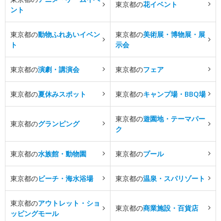
東京都の
花イベント
ント
東京都の
動物ふれあいイベン
東京都の
美術展・博物展・展
ト
示会
東京都の
演劇・講演会
東京都の
フェア
東京都の
夏休みスポット
東京都の
キャンプ場・BBQ場
東京都の
遊園地・テーマパー
東京都の
グランピング
ク
東京都の
水族館・動物園
東京都の
プール
東京都の
ビーチ・海水浴場
東京都の
温泉・スパリゾート
東京都の
アウトレット・ショ
東京都の
商業施設・百貨店
ッピングモール