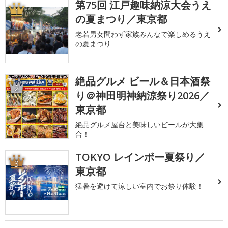
第75回 江戸趣味納涼大会うえ
1
の夏まつり／東京都
老若男女問わず家族みんなで楽しめるうえ
の夏まつり
絶品グルメ ビール＆日本酒祭
2
り＠神田明神納涼祭り2026／
東京都
絶品グルメ屋台と美味しいビールが大集
合！
TOKYO レインボー夏祭り／
3
東京都
猛暑を避けて涼しい室内でお祭り体験！