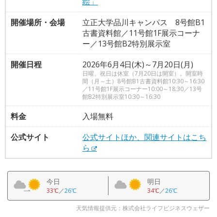
絵」
開催場所・会場
立正大学品川キャンパス 8号館B1
古書資料館／11号館1F展示コーナ
ー／13号館B2特別展示室
開催日程
2026年6月4日(木)～7月20日(月)
日曜、祝日は休室（7月20日は開室）。開室時
間（月～土）8号館B1古書資料館10:30～16:30
／11号館1F展示コーナー10:00～18:30／13号
館B2特別展示室10:30～16:30
料金
入場無料
公式サイト
公式サイトほか、関連サイトはこち
ら
今日
明日
33℃
／
26℃
34℃
／
26℃
天気情報提供元：株式会社ライフビジネスウェザー