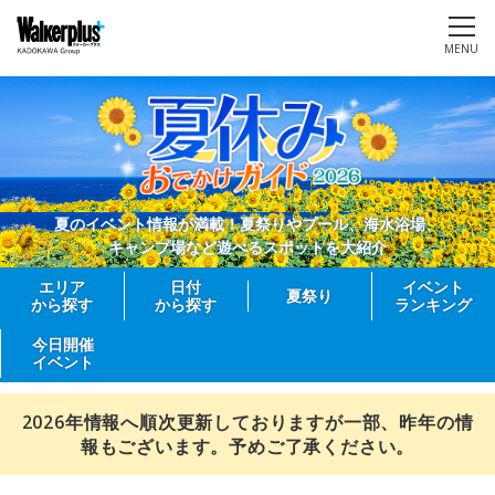
MENU
夏のイベント情報が満載！夏祭りやプール、海水浴場、
キャンプ場など遊べるスポットを大紹介
エリア
日付
イベント
夏祭り
から探す
から探す
ランキング
今日開催
イベント
2026年情報へ順次更新しておりますが一部、昨年の情
報もございます。予めご了承ください。