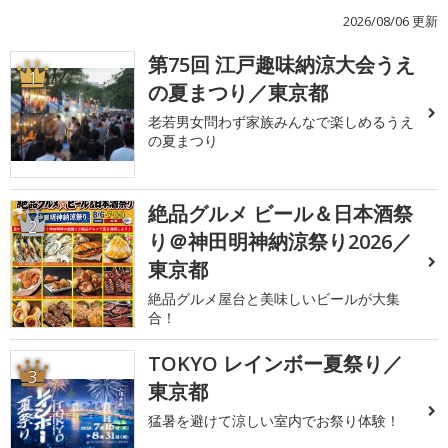
2026/08/06 更新
第75回 江戸趣味納涼大会うえ
1
の夏まつり／東京都
老若男女問わず家族みんなで楽しめるうえ
の夏まつり
絶品グルメ ビール＆日本酒祭
2
り＠神田明神納涼祭り2026／
東京都
絶品グルメ屋台と美味しいビールが大集
合！
TOKYO レインボー夏祭り／
3
東京都
猛暑を避けて涼しい室内でお祭り体験！