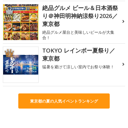
絶品グルメ ビール＆日本酒祭
2
り＠神田明神納涼祭り2026／
東京都
絶品グルメ屋台と美味しいビールが大集
合！
TOKYO レインボー夏祭り／
3
東京都
猛暑を避けて涼しい室内でお祭り体験！
東京都の夏の人気イベントランキング