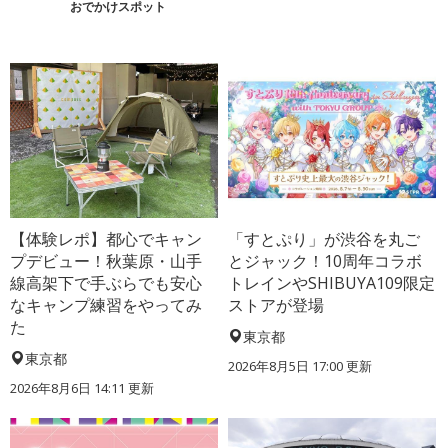
おでかけスポット
【体験レポ】都心でキャン
「すとぷり」が渋谷を丸ご
プデビュー！秋葉原・山手
とジャック！10周年コラボ
線高架下で手ぶらでも安心
トレインやSHIBUYA109限定
なキャンプ練習をやってみ
ストアが登場
た
東京都
東京都
2026年8月5日 17:00
更新
2026年8月6日 14:11
更新