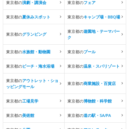
東京都の
演劇・講演会
東京都の
フェア
東京都の
夏休みスポット
東京都の
キャンプ場・BBQ場
東京都の
遊園地・テーマパー
東京都の
グランピング
ク
東京都の
水族館・動物園
東京都の
プール
東京都の
ビーチ・海水浴場
東京都の
温泉・スパリゾート
東京都の
アウトレット・ショ
東京都の
商業施設・百貨店
ッピングモール
東京都の
工場見学
東京都の
博物館・科学館
東京都の
美術館
東京都の
道の駅・SA/PA