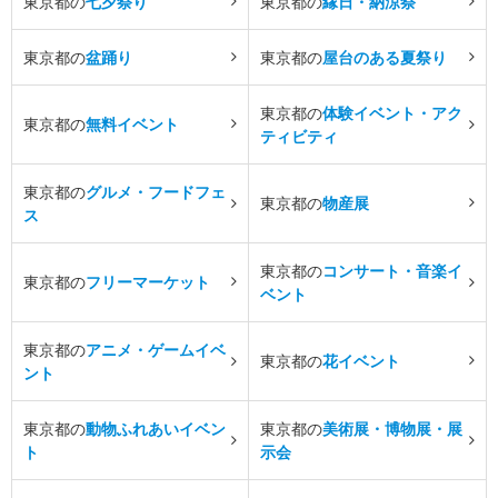
東京都の
七夕祭り
東京都の
縁日・納涼祭
東京都の
盆踊り
東京都の
屋台のある夏祭り
東京都の
体験イベント・アク
東京都の
無料イベント
ティビティ
東京都の
グルメ・フードフェ
東京都の
物産展
ス
東京都の
コンサート・音楽イ
東京都の
フリーマーケット
ベント
東京都の
アニメ・ゲームイベ
東京都の
花イベント
ント
東京都の
動物ふれあいイベン
東京都の
美術展・博物展・展
ト
示会