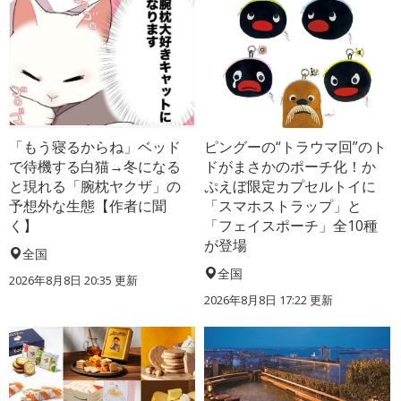
「もう寝るからね」ベッド
ピングーの“トラウマ回”のト
で待機する白猫→冬になる
ドがまさかのポーチ化！か
と現れる「腕枕ヤクザ」の
ぷえぼ限定カプセルトイに
予想外な生態【作者に聞
「スマホストラップ」と
く】
「フェイスポーチ」全10種
が登場
全国
全国
2026年8月8日 20:35
更新
2026年8月8日 17:22
更新