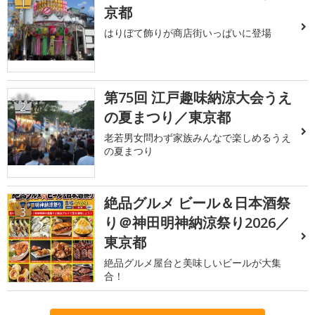
1
京都
はりぼて飾りが商店街いっぱいに登場
第75回 江戸趣味納涼大会うえ
2
の夏まつり／東京都
老若男女問わず家族みんなで楽しめるうえ
の夏まつり
絶品グルメ ビール＆日本酒祭
3
り＠神田明神納涼祭り2026／
東京都
絶品グルメ屋台と美味しいビールが大集
合！