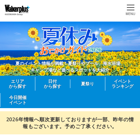
MENU
夏のイベント情報が満載！夏祭りやプール、海水浴場、
キャンプ場など遊べるスポットを大紹介
エリア
日付
イベント
夏祭り
から探す
から探す
ランキング
今日開催
イベント
2026年情報へ順次更新しておりますが一部、昨年の情
報もございます。予めご了承ください。