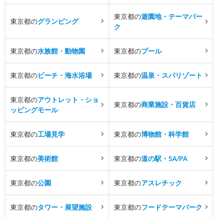
東京都の
遊園地・テーマパー
東京都の
グランピング
ク
東京都の
水族館・動物園
東京都の
プール
東京都の
ビーチ・海水浴場
東京都の
温泉・スパリゾート
東京都の
アウトレット・ショ
東京都の
商業施設・百貨店
ッピングモール
東京都の
工場見学
東京都の
博物館・科学館
東京都の
美術館
東京都の
道の駅・SA/PA
東京都の
公園
東京都の
アスレチック
東京都の
タワー・展望施設
東京都の
フードテーマパーク