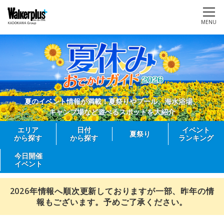
MENU
夏のイベント情報が満載！夏祭りやプール、海水浴場、
キャンプ場など遊べるスポットを大紹介
エリア
日付
イベント
夏祭り
から探す
から探す
ランキング
今日開催
イベント
2026年情報へ順次更新しておりますが一部、昨年の情
報もございます。予めご了承ください。