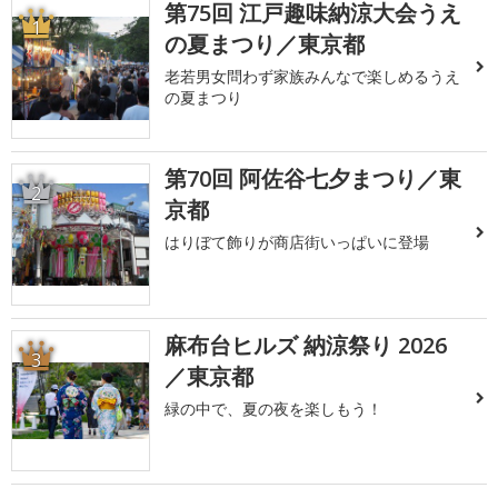
第75回 江戸趣味納涼大会うえ
1
の夏まつり／東京都
老若男女問わず家族みんなで楽しめるうえ
の夏まつり
第70回 阿佐谷七夕まつり／東
2
京都
はりぼて飾りが商店街いっぱいに登場
麻布台ヒルズ 納涼祭り 2026
3
／東京都
緑の中で、夏の夜を楽しもう！