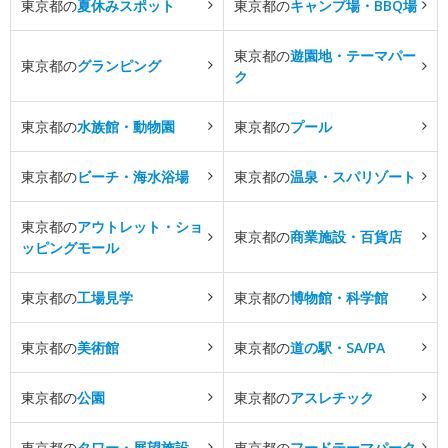
東京都の
夏休みスポット
東京都の
キャンプ場・BBQ場
東京都の
遊園地・テーマパー
東京都の
グランピング
ク
東京都の
水族館・動物園
東京都の
プール
東京都の
ビーチ・海水浴場
東京都の
温泉・スパリゾート
東京都の
アウトレット・ショ
東京都の
商業施設・百貨店
ッピングモール
東京都の
工場見学
東京都の
博物館・科学館
東京都の
美術館
東京都の
道の駅・SA/PA
東京都の
公園
東京都の
アスレチック
東京都の
タワー・展望施設
東京都の
フードテーマパーク