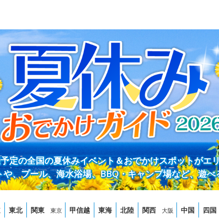
開催予定の全国の夏休みイベント＆おでかけスポットがエ
トや、プール、海水浴場、BBQ・キャンプ場など、遊べ
道
東北
関東
甲信越
東海
北陸
関西
中国
四国
東京
大阪