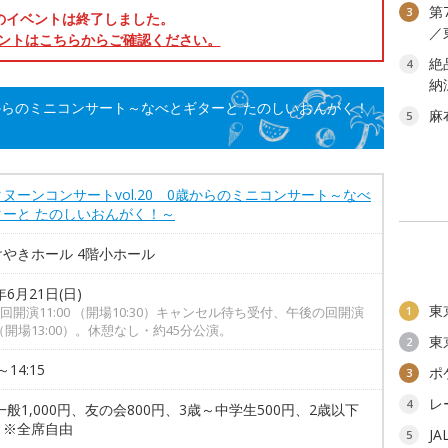
第
3
のイベントは終了しました。
／
ントはこちらからご確認ください。
絶
4
納
0歳からのミニコンサート～なべとギターと たのしいおんがく！
麻
5
ヌーンコンサートvol.20 0歳からのミニコンサート～なべ
ターと たのしいおんがく！～
やきホール 4階小ホール
年6月21日(日)
東
回開演11:00 （開場10:30）キャンセル待ち受付、午後の回開演
1
30（開場13:00）。休憩なし・約45分公演。
東
2
～14:15
ポ
3
レ
4
一般1,000円、友の会800円、3歳～中学生500円、2歳以下
 ※全席自由
J
5