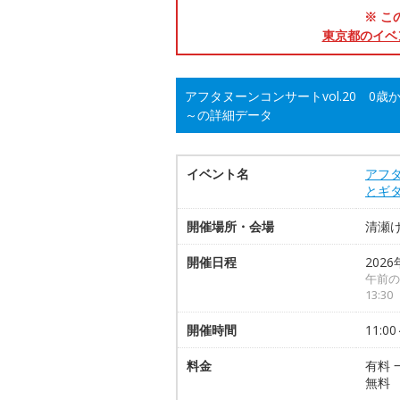
※ こ
東京都のイベ
アフタヌーンコンサートvol.20 
～の詳細データ
イベント名
アフタ
とギ
開催場所・会場
清瀬け
開催日程
2026
午前の
13:
開催時間
11:00
料金
有料 
無料