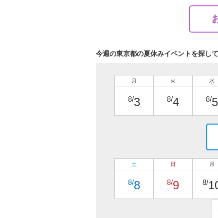
今週の東京都の夏休みイベントを探し
月
火
水
8/
8/
8/
3
4
5
土
日
月
8/
8/
8/
8
9
1