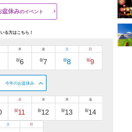
お盆休み
の
イベント
ている方はこちら！
木
金
土
日
8/
8/
8/
8/
6
7
8
9
今年のお盆休み
火
水
木
金
8/
8/
8/
8/
0
11
12
13
14
土
日