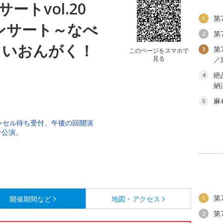
ートvol.20
第
1
ンサート～なべ
第
2
しいおんがく！
第
3
このページをスマホで
見る
／
絶
4
納
麻
5
キャンセル待ち受付、午後の回開演
5分公演。
第
開催期間など
地図・アクセス
1
第
2