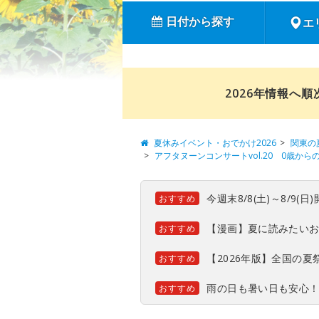
日付から探す
エ
2026年情報へ
夏休みイベント・おでかけ2026
関東の
アフタヌーンコンサートvol.20 0歳か
今週末8/8(土)～8/9
おすすめ
【漫画】夏に読みたい
おすすめ
【2026年版】全国の
おすすめ
雨の日も暑い日も安心
おすすめ