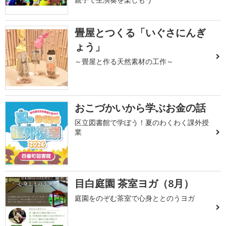
畳屋とつくる「いぐさにんぎ
ょう」
～畳屋と作る天然素材の工作～
おこづかいから学ぶお金の話
区立図書館で学ぼう！夏のわくわく課外授
業
目白庭園 茶室ヨガ（8月）
庭園をのぞむ茶室で心身ととのうヨガ