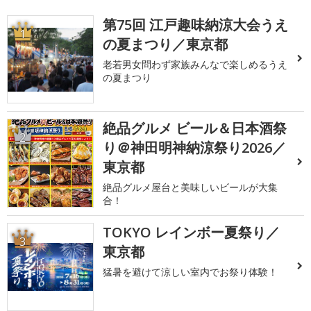
第75回 江戸趣味納涼大会うえ
1
の夏まつり／東京都
老若男女問わず家族みんなで楽しめるうえ
の夏まつり
絶品グルメ ビール＆日本酒祭
2
り＠神田明神納涼祭り2026／
東京都
絶品グルメ屋台と美味しいビールが大集
合！
TOKYO レインボー夏祭り／
3
東京都
猛暑を避けて涼しい室内でお祭り体験！