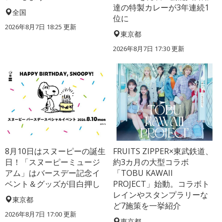
達の特製カレーが3年連続1
全国
位に
2026年8月7日 18:25
更新
東京都
2026年8月7日 17:30
更新
8月10日はスヌーピーの誕生
FRUITS ZIPPER×東武鉄道、
日！「スヌーピーミュージ
約3カ月の大型コラボ
アム」はバースデー記念イ
「TOBU KAWAII
ベント＆グッズが目白押し
PROJECT」始動。コラボト
レインやスタンプラリーな
東京都
ど7施策を一挙紹介
2026年8月7日 17:00
更新
東京都