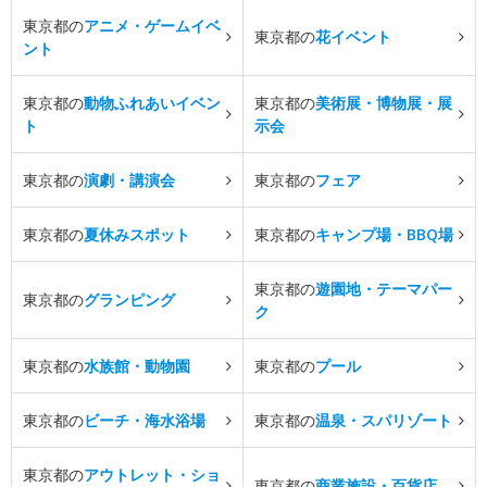
東京都の
アニメ・ゲームイベ
東京都の
花イベント
ント
東京都の
動物ふれあいイベン
東京都の
美術展・博物展・展
ト
示会
東京都の
演劇・講演会
東京都の
フェア
東京都の
夏休みスポット
東京都の
キャンプ場・BBQ場
東京都の
遊園地・テーマパー
東京都の
グランピング
ク
東京都の
水族館・動物園
東京都の
プール
東京都の
ビーチ・海水浴場
東京都の
温泉・スパリゾート
東京都の
アウトレット・ショ
東京都の
商業施設・百貨店