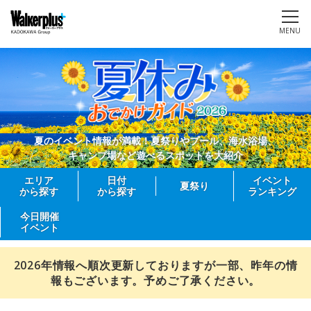
MENU
夏のイベント情報が満載！夏祭りやプール、海水浴場、
キャンプ場など遊べるスポットを大紹介
エリア
日付
イベント
夏祭り
から探す
から探す
ランキング
今日開催
イベント
2026年情報へ順次更新しておりますが一部、昨年の情
報もございます。予めご了承ください。