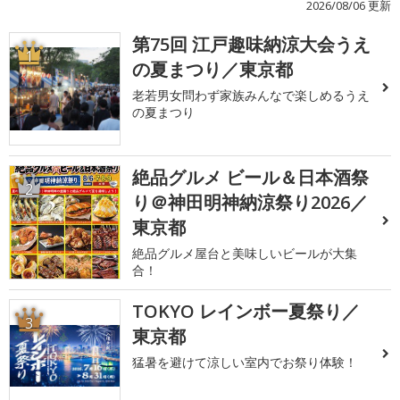
2026/08/06 更新
第75回 江戸趣味納涼大会うえ
1
の夏まつり／東京都
老若男女問わず家族みんなで楽しめるうえ
の夏まつり
絶品グルメ ビール＆日本酒祭
2
り＠神田明神納涼祭り2026／
東京都
絶品グルメ屋台と美味しいビールが大集
合！
TOKYO レインボー夏祭り／
3
東京都
猛暑を避けて涼しい室内でお祭り体験！