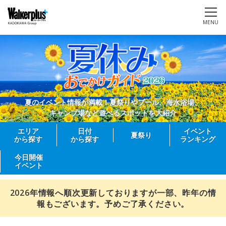
MENU
夏のイベント情報が満載！夏祭りやプール、海水浴場、
キャンプ場など遊べるスポットを大紹介
エリア
日付
イベント
夏祭り
から探す
から探す
ランキング
今日開催
イベント
2026年情報へ順次更新しておりますが一部、昨年の情
報もございます。予めご了承ください。