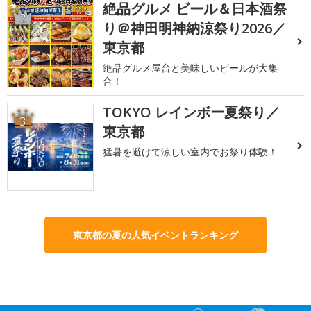
絶品グルメ ビール＆日本酒祭
2
り＠神田明神納涼祭り2026／
東京都
絶品グルメ屋台と美味しいビールが大集
合！
TOKYO レインボー夏祭り／
3
東京都
猛暑を避けて涼しい室内でお祭り体験！
東京都の夏の人気イベントランキング