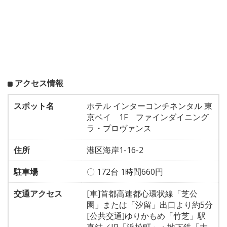
アクセス情報
スポット名
ホテル インターコンチネンタル 東
京ベイ 1F ファインダイニング
ラ・プロヴァンス
住所
港区海岸1-16-2
駐車場
〇 172台 1時間660円
交通アクセス
[車]首都高速都心環状線「芝公
園」または「汐留」出口より約5分
[公共交通]ゆりかもめ「竹芝」駅
直結／JR「浜松町」・地下鉄「大