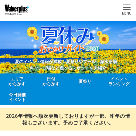
MENU
夏のイベント情報が満載！夏祭りやプール、海水浴場、
キャンプ場など遊べるスポットを大紹介
エリア
日付
イベント
夏祭り
から探す
から探す
ランキング
今日開催
イベント
2026年情報へ順次更新しておりますが一部、昨年の情
報もございます。予めご了承ください。