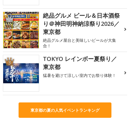
絶品グルメ ビール＆日本酒祭
2
り＠神田明神納涼祭り2026／
東京都
絶品グルメ屋台と美味しいビールが大集
合！
TOKYO レインボー夏祭り／
3
東京都
猛暑を避けて涼しい室内でお祭り体験！
東京都の夏の人気イベントランキング