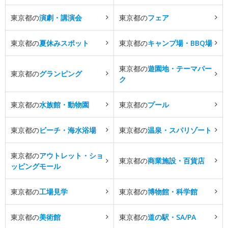
東京都の
演劇・講演会
東京都の
フェア
東京都の
夏休みスポット
東京都の
キャンプ場・BBQ場
東京都の
遊園地・テーマパー
東京都の
グランピング
ク
東京都の
水族館・動物園
東京都の
プール
東京都の
ビーチ・海水浴場
東京都の
温泉・スパリゾート
東京都の
アウトレット・ショ
東京都の
商業施設・百貨店
ッピングモール
東京都の
工場見学
東京都の
博物館・科学館
東京都の
美術館
東京都の
道の駅・SA/PA