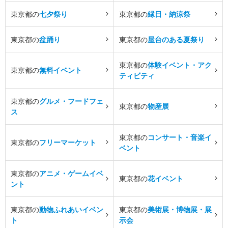
東京都の
七夕祭り
東京都の
縁日・納涼祭
東京都の
盆踊り
東京都の
屋台のある夏祭り
東京都の
体験イベント・アク
東京都の
無料イベント
ティビティ
東京都の
グルメ・フードフェ
東京都の
物産展
ス
東京都の
コンサート・音楽イ
東京都の
フリーマーケット
ベント
東京都の
アニメ・ゲームイベ
東京都の
花イベント
ント
東京都の
動物ふれあいイベン
東京都の
美術展・博物展・展
ト
示会