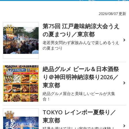
2026/08/07 更新
第75回 江戸趣味納涼大会うえ
1
の夏まつり／東京都
老若男女問わず家族みんなで楽しめるうえ
の夏まつり
絶品グルメ ビール＆日本酒祭
2
り＠神田明神納涼祭り2026／
東京都
絶品グルメ屋台と美味しいビールが大集
合！
TOKYO レインボー夏祭り／
3
東京都
猛暑を避けて涼しい室内でお祭り体験！