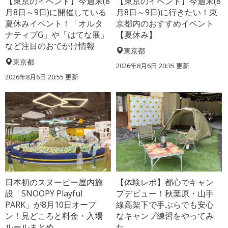
【東京のイベント】今週末(8
【東京のイベント】今週末(8
月8日～9日)に開催している
月8日～9日)に行きたい！東
夏休みイベント！「オルタ
京都内のおすすめイベント
ナティブG」や「はてな展」
【夏休み】
など注目のおでかけ情報
東京都
東京都
2026年8月6日 20:35
更新
2026年8月6日 20:55
更新
日本初のスヌーピー屋内施
【体験レポ】都心でキャン
設「SNOOPY Playful
プデビュー！秋葉原・山手
PARK」が8月10日オープ
線高架下で手ぶらでも安心
ン！見どころと料金・入場
なキャンプ練習をやってみ
ルールまとめ
た