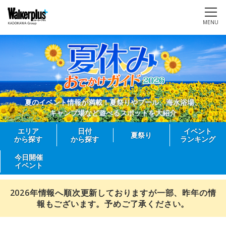
MENU
夏のイベント情報が満載！夏祭りやプール、海水浴場、
キャンプ場など遊べるスポットを大紹介
エリア
日付
イベント
夏祭り
から探す
から探す
ランキング
今日開催
イベント
2026年情報へ順次更新しておりますが一部、昨年の情
報もございます。予めご了承ください。