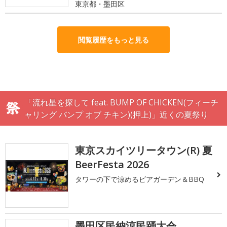
東京都・墨田区
閲覧履歴をもっと見る
「流れ星を探して feat. BUMP OF CHICKEN(フィーチ
ャリング バンプ オブ チキン)(押上)」近くの夏祭り
東京スカイツリータウン(R) 夏
BeerFesta 2026
タワーの下で涼めるビアガーデン＆BBQ
墨田区民納涼民踊大会