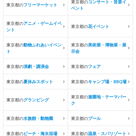
東京都の
コンサート・音楽イ
東京都の
フリーマーケット
ベント
東京都の
アニメ・ゲームイベ
東京都の
花イベント
ント
東京都の
動物ふれあいイベン
東京都の
美術展・博物展・展
ト
示会
東京都の
演劇・講演会
東京都の
フェア
東京都の
夏休みスポット
東京都の
キャンプ場・BBQ場
東京都の
遊園地・テーマパー
東京都の
グランピング
ク
東京都の
水族館・動物園
東京都の
プール
東京都の
ビーチ・海水浴場
東京都の
温泉・スパリゾート