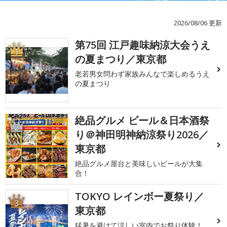
2026/08/06 更新
第75回 江戸趣味納涼大会うえ
1
の夏まつり／東京都
老若男女問わず家族みんなで楽しめるうえ
の夏まつり
絶品グルメ ビール＆日本酒祭
2
り＠神田明神納涼祭り2026／
東京都
絶品グルメ屋台と美味しいビールが大集
合！
TOKYO レインボー夏祭り／
3
東京都
猛暑を避けて涼しい室内でお祭り体験！