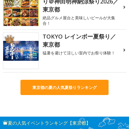
り＠神田明神納涼祭り2026／
東京都
絶品グルメ屋台と美味しいビールが大集
合！
TOKYO レインボー夏祭り／
3
東京都
猛暑を避けて涼しい室内でお祭り体験！
東京都の夏の人気夏祭りランキング
夏の人気イベントランキング【東京都】