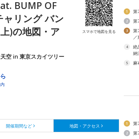
. BUMP OF
第
1
ーチャリング バン
第
2
押上)の地図・ア
第
3
スマホで地図を見る
／
絶
4
納
空 in 東京スカイツリー
麻
5
から
案内
第
1
開催期間など
地図・アクセス
第
2