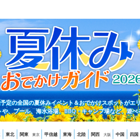
開催予定の全国の夏休みイベント＆おでかけスポットがエ
トや、プール、海水浴場、BBQ・キャンプ場など、遊べ
道
東北
関東
甲信越
東海
北陸
関西
中国
四国
東京
大阪