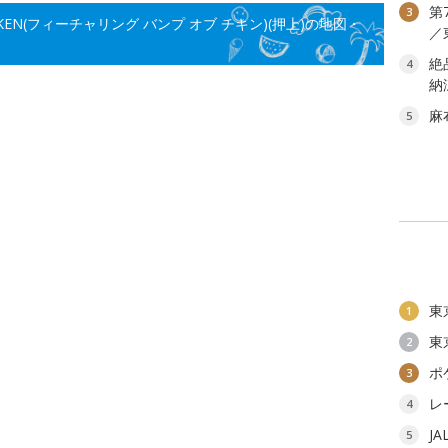
第
3
HICKEN(フィーチャリング バンプ オブ チキン)(押上)の地図・
／
絶
4
納
麻
5
東
1
東
2
ポ
3
レ
4
J
5