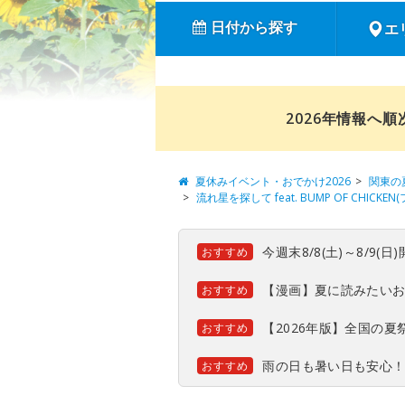
日付から探す
エ
2026年情報へ
夏休みイベント・おでかけ2026
関東の
流れ星を探して feat. BUMP OF CHICK
今週末8/8(土)～8/9
おすすめ
【漫画】夏に読みたい
おすすめ
【2026年版】全国の
おすすめ
雨の日も暑い日も安心
おすすめ