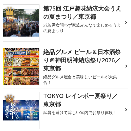
第75回 江戸趣味納涼大会うえ
1
の夏まつり／東京都
老若男女問わず家族みんなで楽しめるうえ
の夏まつり
絶品グルメ ビール＆日本酒祭
2
り＠神田明神納涼祭り2026／
東京都
絶品グルメ屋台と美味しいビールが大集
合！
TOKYO レインボー夏祭り／
3
東京都
猛暑を避けて涼しい室内でお祭り体験！