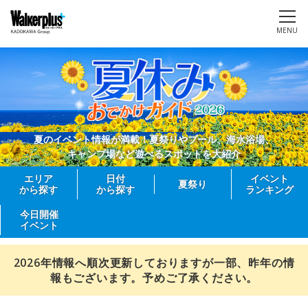
MENU
夏のイベント情報が満載！夏祭りやプール、海水浴場、
キャンプ場など遊べるスポットを大紹介
エリア
日付
イベント
夏祭り
から探す
から探す
ランキング
今日開催
イベント
2026年情報へ順次更新しておりますが一部、昨年の情
報もございます。予めご了承ください。