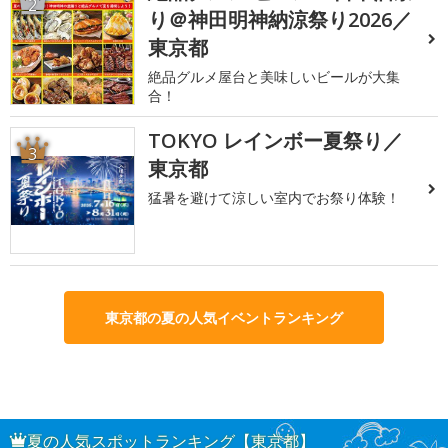
2
り＠神田明神納涼祭り2026／
東京都
絶品グルメ屋台と美味しいビールが大集
合！
TOKYO レインボー夏祭り／
3
東京都
猛暑を避けて涼しい室内でお祭り体験！
東京都の夏の人気イベントランキング
夏の人気スポットランキング【東京都】