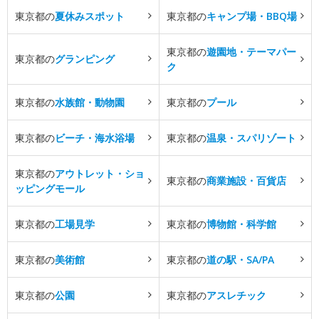
東京都の
夏休みスポット
東京都の
キャンプ場・BBQ場
東京都の
遊園地・テーマパー
東京都の
グランピング
ク
東京都の
水族館・動物園
東京都の
プール
東京都の
ビーチ・海水浴場
東京都の
温泉・スパリゾート
東京都の
アウトレット・ショ
東京都の
商業施設・百貨店
ッピングモール
東京都の
工場見学
東京都の
博物館・科学館
東京都の
美術館
東京都の
道の駅・SA/PA
東京都の
公園
東京都の
アスレチック