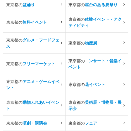
東京都の
盆踊り
東京都の
屋台のある夏祭り
東京都の
体験イベント・アク
東京都の
無料イベント
ティビティ
東京都の
グルメ・フードフェ
東京都の
物産展
ス
東京都の
コンサート・音楽イ
東京都の
フリーマーケット
ベント
東京都の
アニメ・ゲームイベ
東京都の
花イベント
ント
東京都の
動物ふれあいイベン
東京都の
美術展・博物展・展
ト
示会
東京都の
演劇・講演会
東京都の
フェア