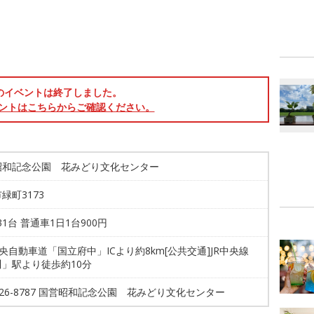
のイベントは終了しました。
ントはこちらからご確認ください。
昭和記念公園 花みどり文化センター
緑町3173
531台 普通車1日1台900円
中央自動車道「国立府中」ICより約8km[公共交通]JR中央線
川」駅より徒歩約10分
-526-8787 国営昭和記念公園 花みどり文化センター