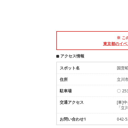
※ こ
東京都のイベ
アクセス情報
スポット名
国営
住所
立川市
駐車場
〇 2
交通アクセス
[車]
「立
お問い合わせ1
042