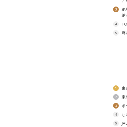
／
絶
3
納
T
4
麻
5
東
1
東
2
ポ
3
ち
4
J
5