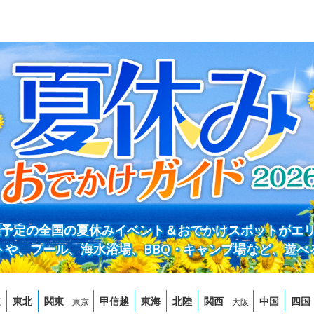
開催予定の全国の夏休みイベント＆おでかけスポットがエ
トや、プール、海水浴場、BBQ・キャンプ場など、遊べ
道
東北
関東
甲信越
東海
北陸
関西
中国
四国
東京
大阪