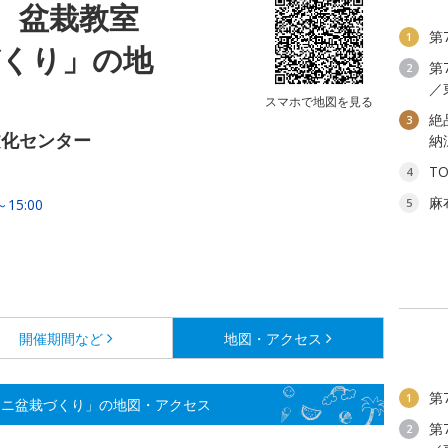
 盆栽教室
第
1
づくり」の地
第
2
／
スマホで地図を見る
絶
3
文化センター
納
T
4
麻
15:00
5
開催期間など
地図・アクセス
第
1
ミニ盆栽づくり」の地図・アクセス
第
2