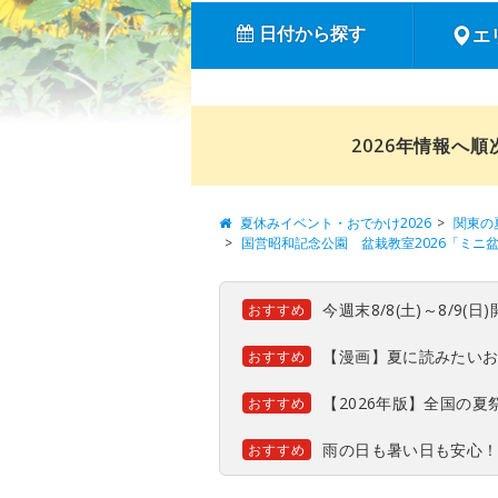
日付から探す
エ
2026年情報へ
夏休みイベント・おでかけ2026
関東の
国営昭和記念公園 盆栽教室2026「ミニ
今週末8/8(土)～8/9
おすすめ
【漫画】夏に読みたい
おすすめ
【2026年版】全国の
おすすめ
雨の日も暑い日も安心
おすすめ