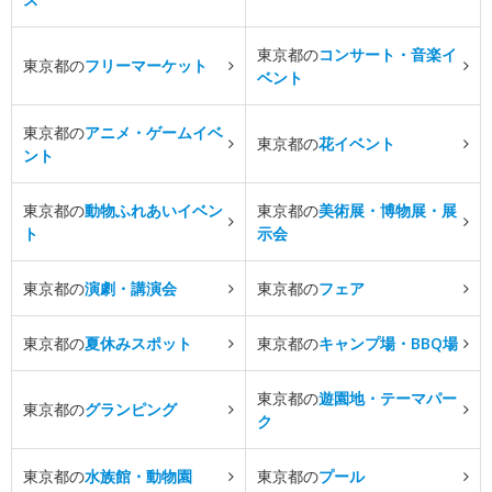
東京都の
コンサート・音楽イ
東京都の
フリーマーケット
ベント
東京都の
アニメ・ゲームイベ
東京都の
花イベント
ント
東京都の
動物ふれあいイベン
東京都の
美術展・博物展・展
ト
示会
東京都の
演劇・講演会
東京都の
フェア
東京都の
夏休みスポット
東京都の
キャンプ場・BBQ場
東京都の
遊園地・テーマパー
東京都の
グランピング
ク
東京都の
水族館・動物園
東京都の
プール