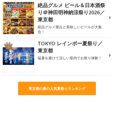
絶品グルメ ビール＆日本酒祭
2
り＠神田明神納涼祭り2026／
東京都
絶品グルメ屋台と美味しいビールが大集
合！
TOKYO レインボー夏祭り／
3
東京都
猛暑を避けて涼しい室内でお祭り体験！
東京都の夏の人気夏祭りランキング