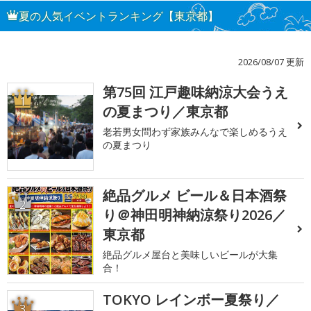
夏の人気イベントランキング【東京都】
2026/08/07 更新
第75回 江戸趣味納涼大会うえ
1
の夏まつり／東京都
老若男女問わず家族みんなで楽しめるうえ
の夏まつり
絶品グルメ ビール＆日本酒祭
2
り＠神田明神納涼祭り2026／
東京都
絶品グルメ屋台と美味しいビールが大集
合！
TOKYO レインボー夏祭り／
3