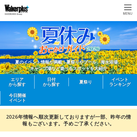
MENU
夏のイベント情報が満載！夏祭りやプール、海水浴場、
キャンプ場など遊べるスポットを大紹介
エリア
日付
イベント
夏祭り
から探す
から探す
ランキング
今日開催
イベント
2026年情報へ順次更新しておりますが一部、昨年の情
報もございます。予めご了承ください。