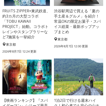
FRUITS ZIPPER×東武鉄道、
渋谷駅周辺で買える「夏の
約3カ月の大型コラボ
手土産＆グルメ」を紹介！
「TOBU KAWAII
常温OKの限定お菓子・スパ
PROJECT」始動。コラボト
イス総菜・最新ポップアッ
レインやスタンプラリーな
プまとめ
ど7施策を一挙紹介
東京都
東京都
2026年8月7日 12:00
更新
2026年8月7日 12:24
更新
【映画ランキング】『スパ
1泊2日で行ける週末ハイ
イダーマン』シリーズ最高
ク！初心者でも安心の山ホ