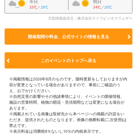
今日
明日
33℃
／
26℃
34℃
／
26℃
天気情報提供元：株式会社ライフビジネスウェザー
開催期間や料金、公式サイトの
情報を見る
このイベントのトップへ戻る
※掲載情報は2026年8月のものです。随時更新をしておりますが内
容が変更となっている場合がありますので、事前にご確認のう
え、おでかけください。
※自然災害の影響やその他諸事情により、イベントの開催情報、
施設の営業時間、植物の開花・見頃期間などは変更になる場合が
あります。
※掲載されている画像は取材先から本ページへの掲載の許諾をい
ただき、提供されたものとなります。画像の無断転載(二次使用)は
禁止です。
※表示料金は消費税8％ないし10％の内税表示です。