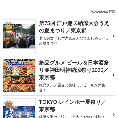
2026/08/06 更新
第75回 江戸趣味納涼大会うえ
1
の夏まつり／東京都
老若男女問わず家族みんなで楽しめるうえ
の夏まつり
絶品グルメ ビール＆日本酒祭
2
り＠神田明神納涼祭り2026／
東京都
絶品グルメ屋台と美味しいビールが大集
合！
TOKYO レインボー夏祭り／
3
東京都
猛暑を避けて涼しい室内でお祭り体験！