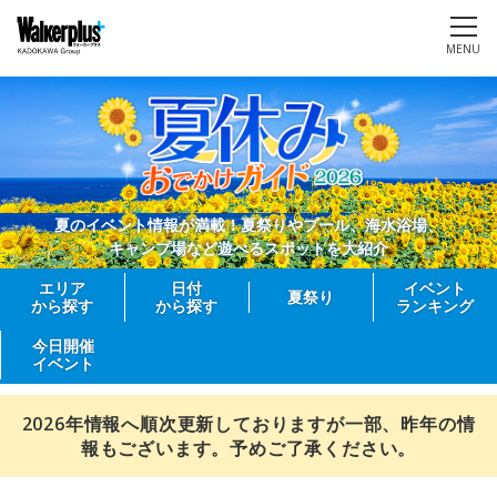
MENU
夏のイベント情報が満載！夏祭りやプール、海水浴場、
キャンプ場など遊べるスポットを大紹介
エリア
日付
イベント
夏祭り
から探す
から探す
ランキング
今日開催
イベント
2026年情報へ順次更新しておりますが一部、昨年の情
報もございます。予めご了承ください。