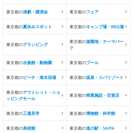
東京都の
演劇・講演会
東京都の
フェア
東京都の
夏休みスポット
東京都の
キャンプ場・BBQ場
東京都の
遊園地・テーマパー
東京都の
グランピング
ク
東京都の
水族館・動物園
東京都の
プール
東京都の
ビーチ・海水浴場
東京都の
温泉・スパリゾート
東京都の
アウトレット・ショ
東京都の
商業施設・百貨店
ッピングモール
東京都の
工場見学
東京都の
博物館・科学館
東京都の
美術館
東京都の
道の駅・SA/PA