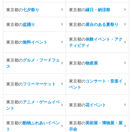
東京都の
七夕祭り
東京都の
縁日・納涼祭
東京都の
盆踊り
東京都の
屋台のある夏祭り
東京都の
体験イベント・アク
東京都の
無料イベント
ティビティ
東京都の
グルメ・フードフェ
東京都の
物産展
ス
東京都の
コンサート・音楽イ
東京都の
フリーマーケット
ベント
東京都の
アニメ・ゲームイベ
東京都の
花イベント
ント
東京都の
動物ふれあいイベン
東京都の
美術展・博物展・展
ト
示会