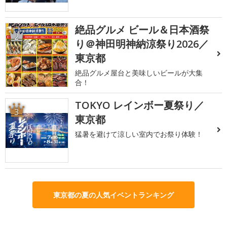
絶品グルメ ビール＆日本酒祭
2
り＠神田明神納涼祭り2026／
東京都
絶品グルメ屋台と美味しいビールが大集
合！
TOKYO レインボー夏祭り／
3
東京都
猛暑を避けて涼しい室内でお祭り体験！
東京都の夏の人気イベントランキング