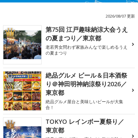
2026/08/07 更新
第75回 江戸趣味納涼大会うえ
1
の夏まつり／東京都
老若男女問わず家族みんなで楽しめるうえ
の夏まつり
絶品グルメ ビール＆日本酒祭
2
り＠神田明神納涼祭り2026／
東京都
絶品グルメ屋台と美味しいビールが大集
合！
TOKYO レインボー夏祭り／
3
東京都