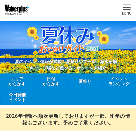
MENU
夏のイベント情報が満載！夏祭りやプール、海水浴場、
キャンプ場など遊べるスポットを大紹介
エリア
日付
イベント
夏祭り
から探す
から探す
ランキング
今日開催
イベント
2026年情報へ順次更新しておりますが一部、昨年の情
報もございます。予めご了承ください。