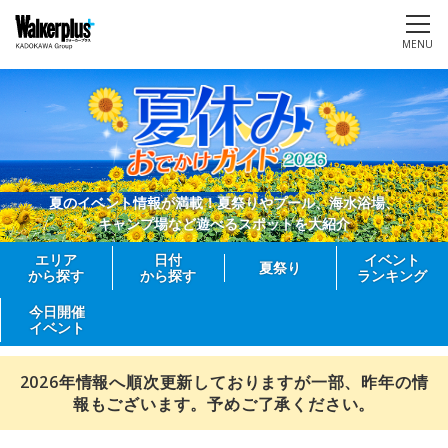
MENU
夏のイベント情報が満載！夏祭りやプール、海水浴場、
キャンプ場など遊べるスポットを大紹介
エリア
日付
イベント
夏祭り
から探す
から探す
ランキング
今日開催
イベント
2026年情報へ順次更新しておりますが一部、昨年の情
報もございます。予めご了承ください。