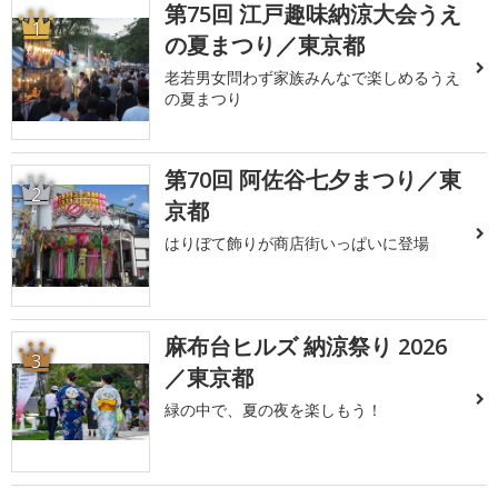
第75回 江戸趣味納涼大会うえ
1
の夏まつり／東京都
老若男女問わず家族みんなで楽しめるうえ
の夏まつり
第70回 阿佐谷七夕まつり／東
2
京都
はりぼて飾りが商店街いっぱいに登場
麻布台ヒルズ 納涼祭り 2026
3
／東京都
緑の中で、夏の夜を楽しもう！