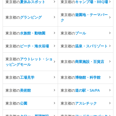
東京都の
夏休みスポット
東京都の
キャンプ場・BBQ場
東京都の
遊園地・テーマパー
東京都の
グランピング
ク
東京都の
水族館・動物園
東京都の
プール
東京都の
ビーチ・海水浴場
東京都の
温泉・スパリゾート
東京都の
アウトレット・ショ
東京都の
商業施設・百貨店
ッピングモール
東京都の
工場見学
東京都の
博物館・科学館
東京都の
美術館
東京都の
道の駅・SA/PA
東京都の
公園
東京都の
アスレチック