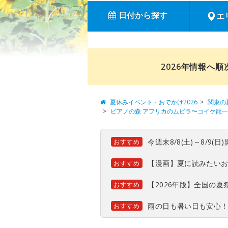
日付から探す
エ
2026年情報へ
夏休みイベント・おでかけ2026
関東の
ピアノの森 アフリカのムビラ〜コイケ龍一 
今週末8/8(土)～8/9
おすすめ
【漫画】夏に読みたい
おすすめ
【2026年版】全国の
おすすめ
雨の日も暑い日も安心
おすすめ