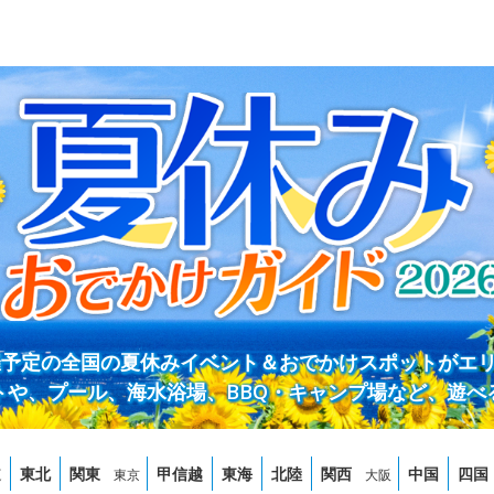
開催予定の全国の夏休みイベント＆おでかけスポットがエ
トや、プール、海水浴場、BBQ・キャンプ場など、遊べ
道
東北
関東
甲信越
東海
北陸
関西
中国
四国
東京
大阪