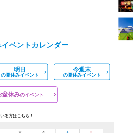
みイベントカレンダー
明日
今週末
の
夏休みイベント
の
夏休みイベント
お盆休み
の
イベント
ている方はこちら！
木
金
土
日