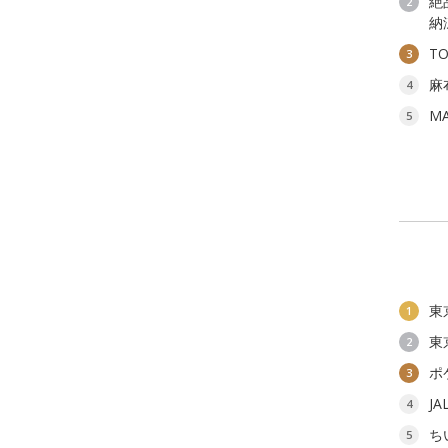
絶
2
納
T
3
麻
4
M
5
東
1
東
2
ポ
3
J
4
ち
5