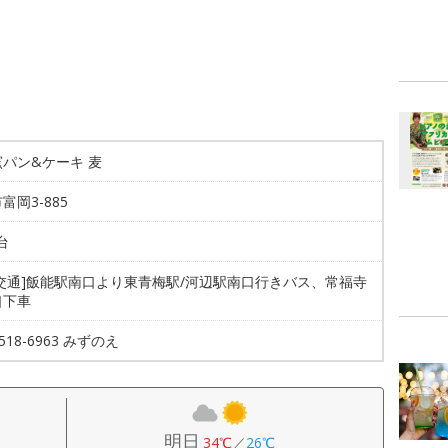
パン&ケーキ 麦
富岡3-885
台
共交通]飯能駅南口より東青梅駅/河辺駅南口行きバス、常福寺
口下車
6518-6963 みずのえ
明日
34℃
／
26℃