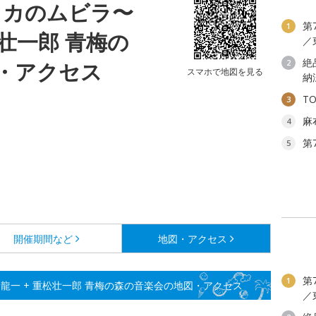
リカのムビラ〜
第
1
松壮一郎 青梅の
／
絶
・アクセス
2
スマホで地図を見る
納
T
3
麻
4
第
5
開催期間など
地図・アクセス
第
1
龍一 + 重松壮一郎 青梅の森の音楽会の地図・アクセス
／