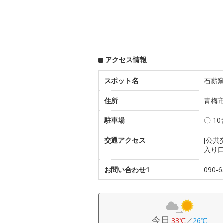
アクセス情報
スポット名
石薪窯
住所
青梅市
駐車場
〇 10
交通アクセス
[公
入り
お問い合わせ1
090-
今日
33℃
／
26℃